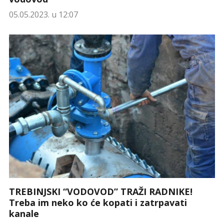
05.05.2023. u 12:07
TREBINJSKI “VODOVOD” TRAŽI RADNIKE!
Treba im neko ko će kopati i zatrpavati
kanale