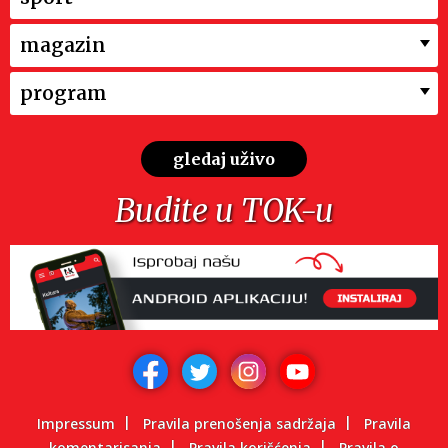
magazin
program
gledaj uživo
Budite u TOK-u
Impressum
Pravila prenošenja sadržaja
Pravila
komentarisanja
Pravila korišćenja
Pravila o