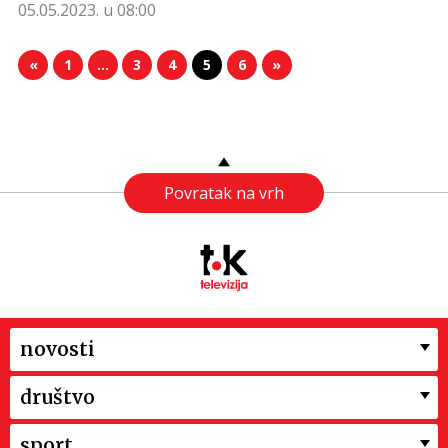
05.05.2023. u 08:00
«
1
…
3
4
5
6
»
Povratak na vrh
novosti
društvo
sport