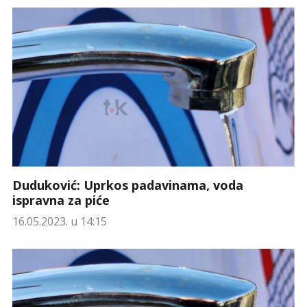
Duduković: Uprkos padavinama, voda
ispravna za piće
16.05.2023. u 14:15