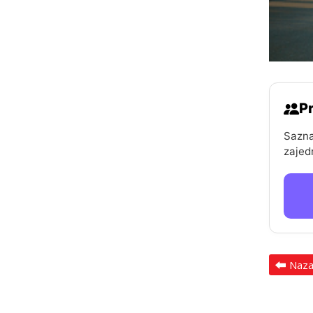
Pr
Sazna
zajed
Naz