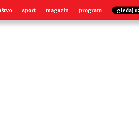
uštvo
sport
magazin
program
gledaj u