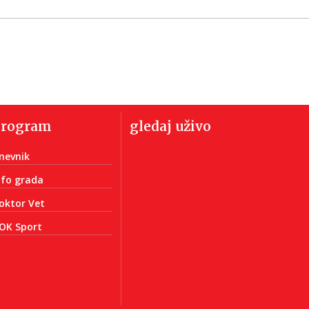
program
gledaj uživo
nevnik
nfo grada
oktor Vet
OK Sport