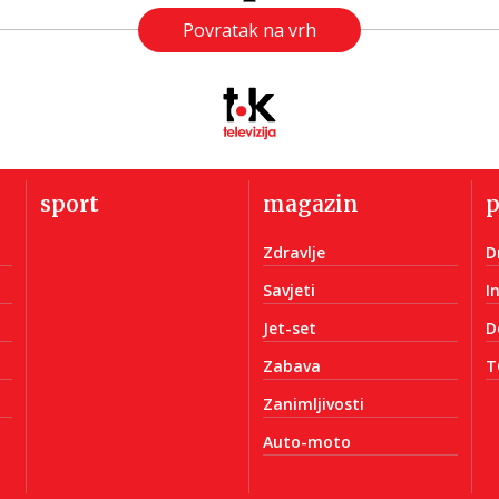
Povratak na vrh
sport
magazin
Zdravlje
D
Savjeti
I
Jet-set
D
Zabava
T
Zanimljivosti
Auto-moto