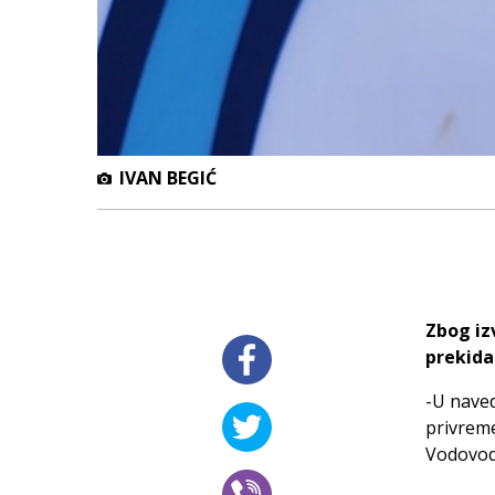
IVAN BEGIĆ
Zbog iz
prekida
-U naved
privreme
Vodovod