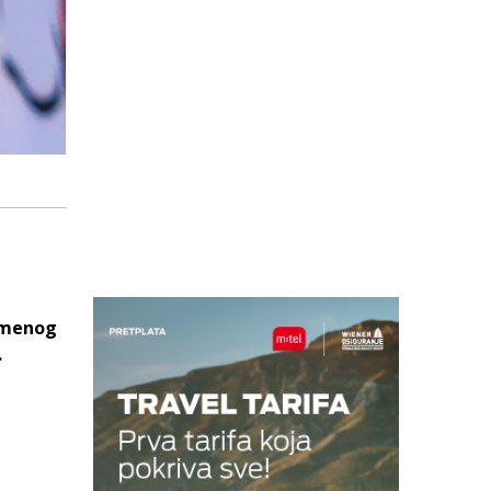
remenog
.