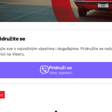
idružite se
jte sve o najvažnijim vijestima i događajima. Pridružite se naš
nici na Viberu.
Pridruži se
Viber zajednici
ad