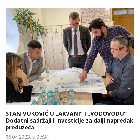
STANIVUKOVIĆ U „AKVANI“ I „VODOVODU“
Dodatni sadržaji i investicije za dalji napredak
preduzeća
06.04.2023. u 07:34