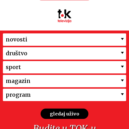
novosti
društvo
sport
magazin
program
gledaj uživo
Budite u TOK-u