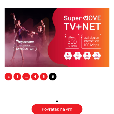
«
1
…
4
5
6
Povratak na vrh