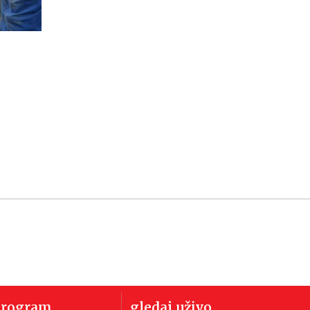
program
gledaj uživo