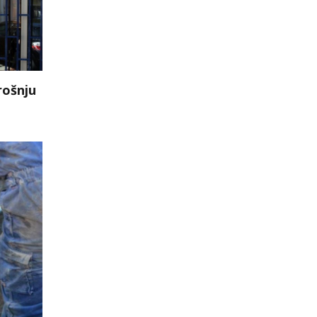
rošnju