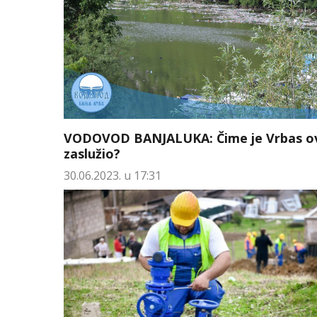
VODOVOD BANJALUKA: Čime je Vrbas o
zaslužio?
30.06.2023. u 17:31