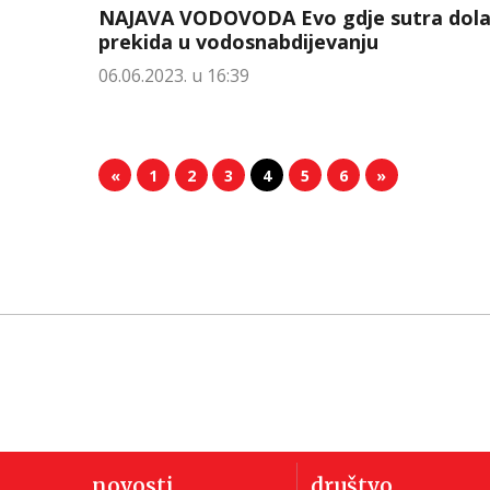
NAJAVA VODOVODA Evo gdje sutra dola
prekida u vodosnabdijevanju
06.06.2023. u 16:39
«
1
2
3
4
5
6
»
novosti
društvo