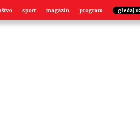
uštvo
sport
magazin
program
gledaj u