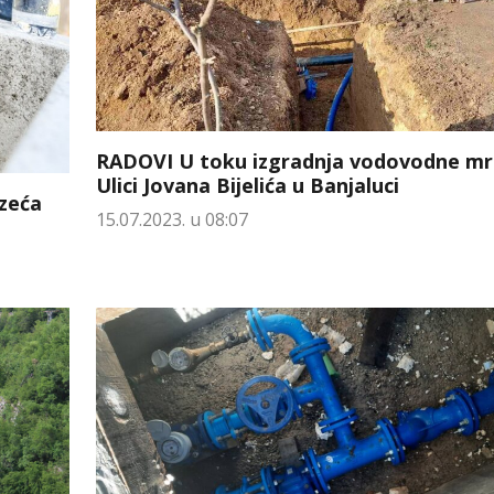
RADOVI U toku izgradnja vodovodne mr
Ulici Jovana Bijelića u Banjaluci
uzeća
15.07.2023. u 08:07