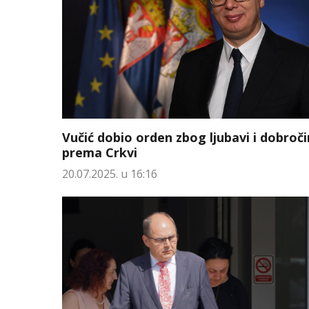
Vučić dobio orden zbog ljubavi i dobroč
prema Crkvi
20.07.2025. u 16:16