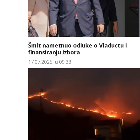
Šmit nametnuo odluke o Viaductu i
finansiranju izbora
17.07.2025. u 09:33