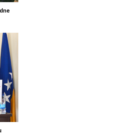
edne
u