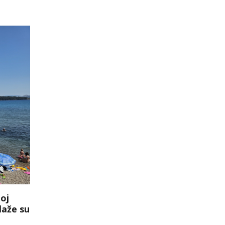
noj
plaže su