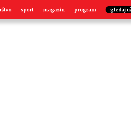
uštvo
sport
magazin
program
gledaj u