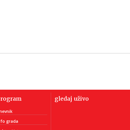
program
gledaj uživo
nevnik
nfo grada