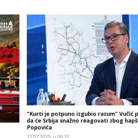
“Kurti je potpuno izgubio razum” Vučić 
da će Srbija snažno reagovati zbog hapš
Popovića
21.07.2025. u 06:32