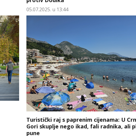
protiv Dodika
05.07.2025. u 13:44
Turistički raj s paprenim cijenama: U Cr
Gori skuplje nego ikad, fali radnika, ali 
pune