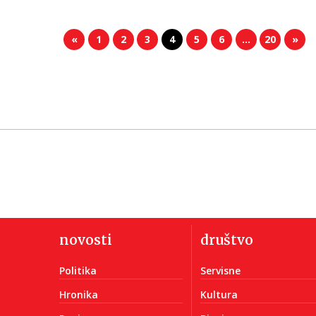
«
1
2
3
4
5
6
…
20
»
novosti
društvo
Politika
Servisne
Hronika
Kultura