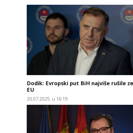
Dodik: Evropski put BiH najviše rušile z
EU
20.07.2025. u 16:19