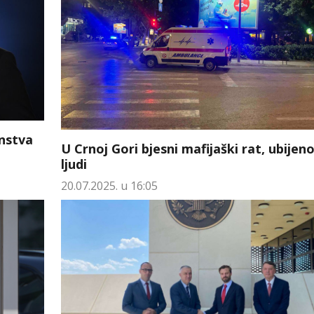
instva
U Crnoj Gori bjesni mafijaški rat, ubijen
ljudi
20.07.2025. u 16:05