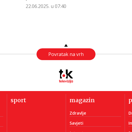
22.06.2025. u 07:40
Povratak na vrh
sport
magazin
Zdravlje
D
Savjeti
I