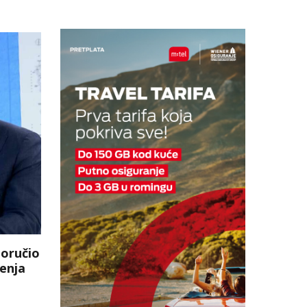
poručio
enja