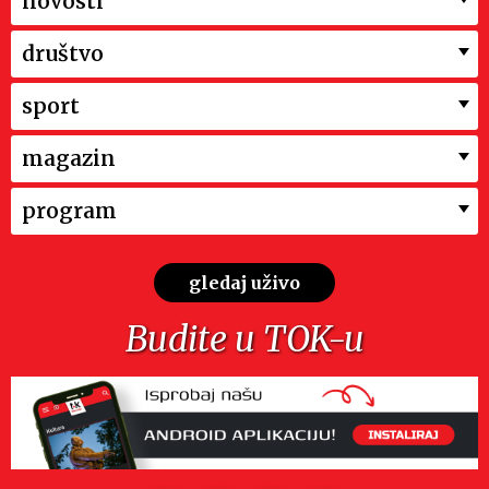
novosti
društvo
sport
magazin
program
gledaj uživo
Budite u TOK-u