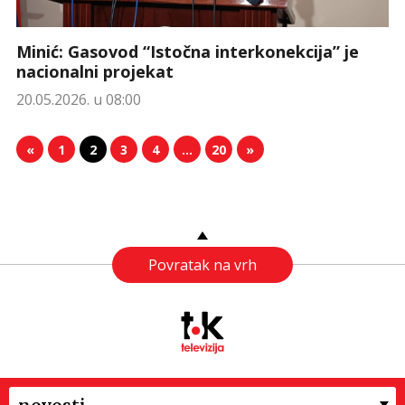
Minić: Gasovod “Istočna interkonekcija” je
nacionalni projekat
20.05.2026. u 08:00
«
1
2
3
4
…
20
»
Povratak na vrh