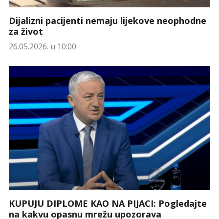
Dijalizni pacijenti nemaju lijekove neophodne
za život
26.05.2026. u 10:00
KUPUJU DIPLOME KAO NA PIJACI: Pogledajte
na kakvu opasnu mrežu upozorava