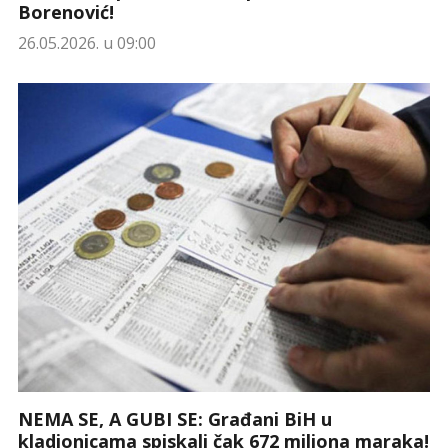
Borenović!
26.05.2026. u 09:00
NEMA SE, A GUBI SE: Građani BiH u
kladionicama spiskali čak 672 miliona maraka!