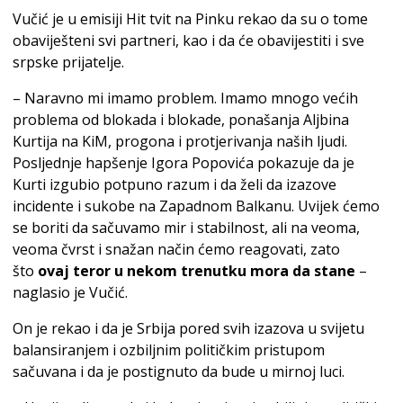
Vučić je u emisiji Hit tvit na Pinku rekao da su o tome
obaviješteni svi partneri, kao i da će obavijestiti i sve
srpske prijatelje.
– Naravno mi imamo problem. Imamo mnogo većih
problema od blokada i blokade, ponašanja Aljbina
Kurtija na KiM, progona i protjerivanja naših ljudi.
Posljednje hapšenje Igora Popovića pokazuje da je
Kurti izgubio potpuno razum i da želi da izazove
incidente i sukobe na Zapadnom Balkanu. Uvijek ćemo
se boriti da sačuvamo mir i stabilnost, ali na veoma,
veoma čvrst i snažan način ćemo reagovati, zato
što
ovaj teror u nekom trenutku mora da stane
–
naglasio je Vučić.
On je rekao i da je Srbija pored svih izazova u svijetu
balansiranjem i ozbiljnim političkim pristupom
sačuvana i da je postignuto da bude u mirnoj luci.