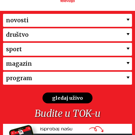
novosti
društvo
sport
magazin
program
gledaj uživo
Budite u TOK-u