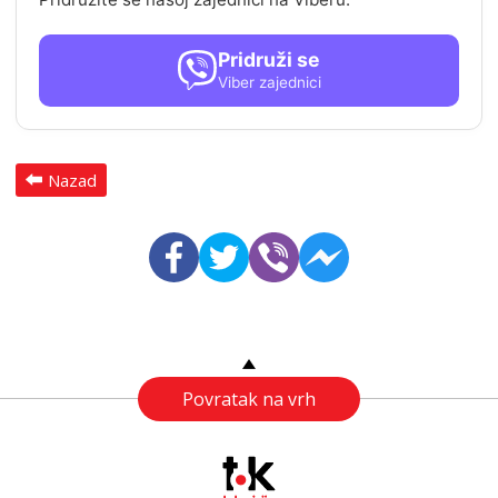
Pridruži se
Viber zajednici
Nazad
Povratak na vrh