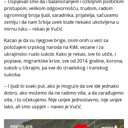
– Uspijevali smo da i balansiranjem i ozbiljnim političkim
pristupom, velikom odgovornošću, trudom, radom
ogromnog broja ljudi, saradnika, prijatelja, sačuvamo
zemlju i da nam Srbija uvek bude nekako ukotvljena u
mirnu luku – rekao je Vučić.
Kazao je da su njegove brige, osim onih u vezi sa
položajem srpskog naroda na KiM, vezane i za
ukrajinsko-ruski sukob. Kako je rekao, sve to utiče, i
poplave, migrantske krize, sve od 2014. godine, korona,
sukob u Ukrajini, pa sve do izraelskog i iranskog
sukoba.
– I ljudi bi svaki put, ako je moguće da sve ide jednako
dobro, ako možemo da ne radimo više, a da zarađujemo
više, i to očekujemo. Nije uvijek jednostavno, nije uvijek
lako, ali smo uspjeli – naveo je Vučić.