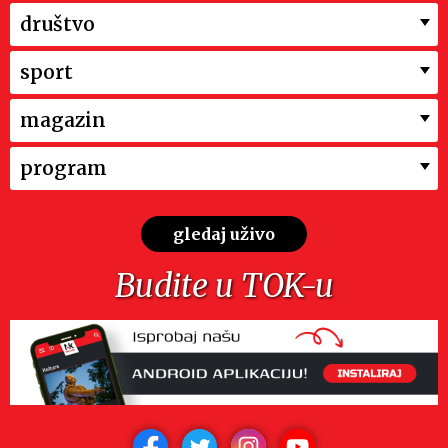
društvo
sport
magazin
program
gledaj uživo
Budite u TOK-u