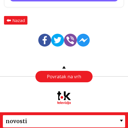
Nazad
Povratak na vrh
novosti