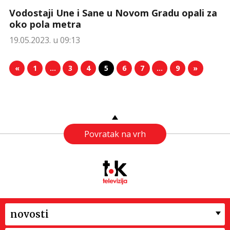
Vodostaji Une i Sane u Novom Gradu opali za
oko pola metra
19.05.2023. u 09:13
«
1
…
3
4
5
6
7
…
9
»
Povratak na vrh
novosti