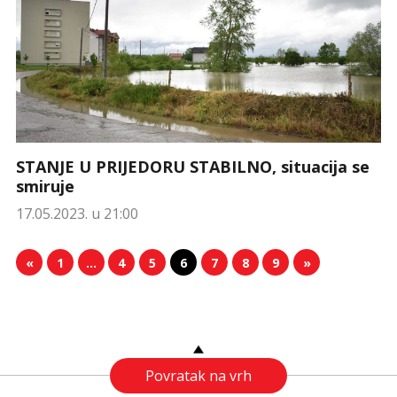
STANJE U PRIJEDORU STABILNO, situacija se
smiruje
17.05.2023. u 21:00
«
1
…
4
5
6
7
8
9
»
Povratak na vrh