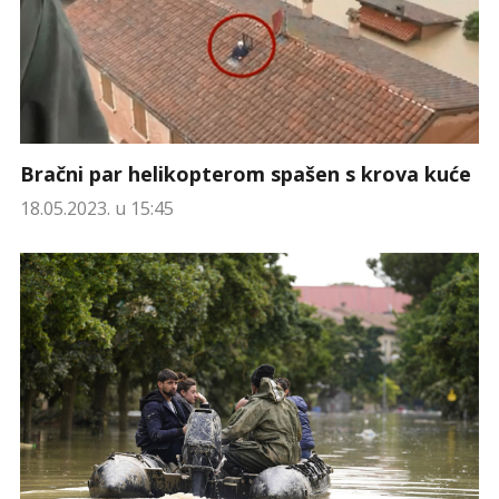
Bračni par helikopterom spašen s krova kuće
18.05.2023. u 15:45