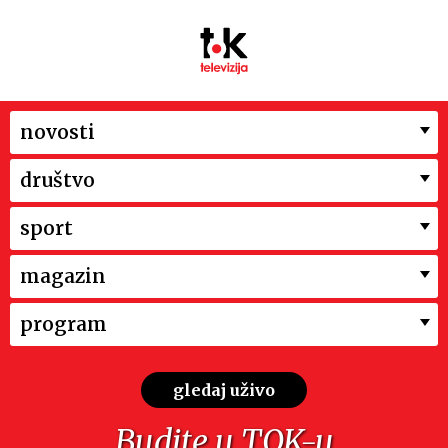
novosti
društvo
sport
magazin
program
gledaj uživo
Budite u TOK-u