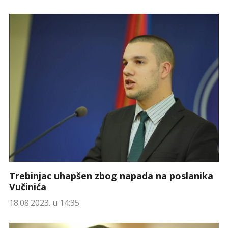
Trebinjac uhapšen zbog napada na poslanika
Vučinića
18.08.2023. u 14:35