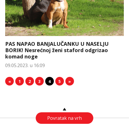
PAS NAPAO BANJALUČANKU U NASELJU
BORIK! Nesrećnoj ženi staford odgrizao
komad noge
09.05.2023. u 16:09
«
1
2
3
4
5
»
Povratak na vrh