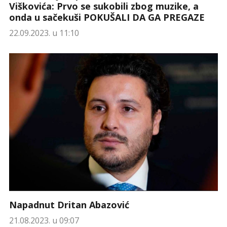
Viškovića: Prvo se sukobili zbog muzike, a
onda u sačekuši POKUŠALI DA GA PREGAZE
22.09.2023. u 11:10
Napadnut Dritan Abazović
21.08.2023. u 09:07