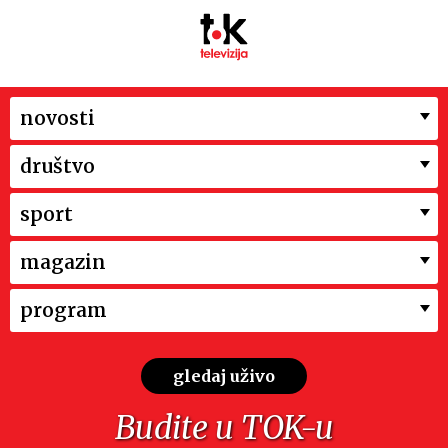
novosti
društvo
sport
magazin
program
gledaj uživo
Budite u TOK-u