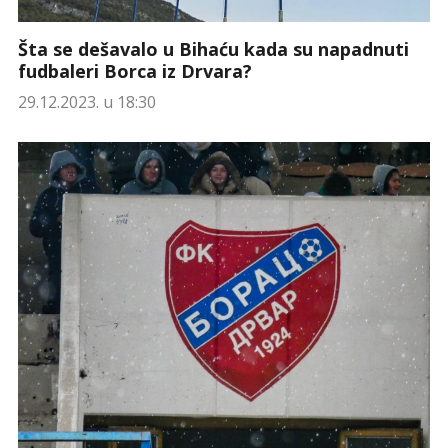
Šta se dešavalo u Bihaću kada su napadnuti
fudbaleri Borca iz Drvara?
29.12.2023. u 18:30