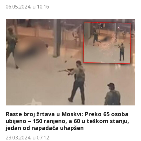
06.05.2024. u 10:16
Raste broj žrtava u Moskvi: Preko 65 osoba
ubijeno – 150 ranjeno, a 60 u teškom stanju,
jedan od napadača uhapšen
23.03.2024. u 07:12