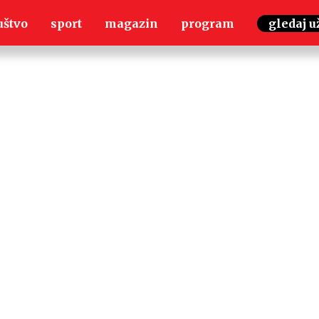
uštvo
sport
magazin
program
gledaj u