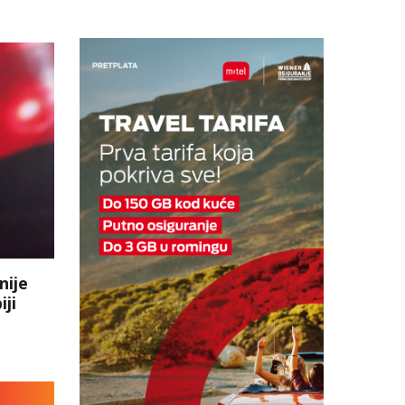
nije
ji