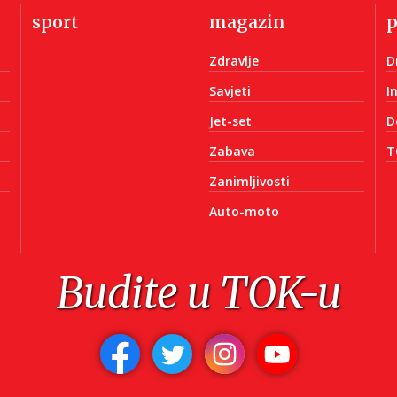
sport
magazin
Zdravlje
D
Savjeti
I
Jet-set
D
Zabava
T
Zanimljivosti
Auto-moto
Budite u TOK-u