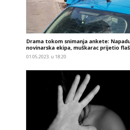
Drama tokom snimanja ankete: Napad
novinarska ekipa, muškarac prijetio fl
01.05.2023. u 18:20