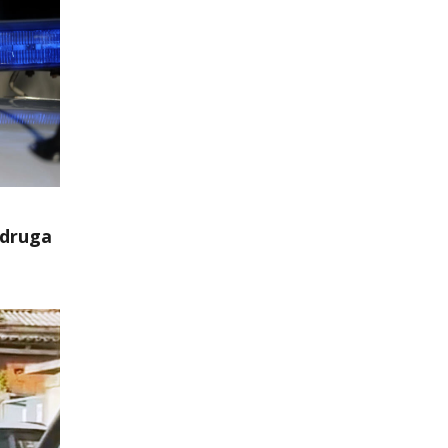
a
 druga