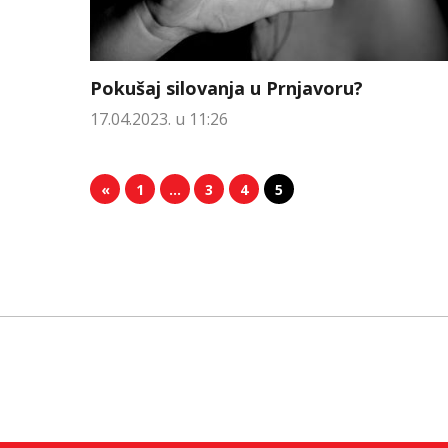
Pokušaj silovanja u Prnjavoru?
17.04.2023. u 11:26
«
1
…
3
4
5