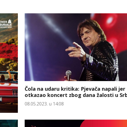
Čola na udaru kritika: Pjevača napali jer 
otkazao koncert zbog dana žalosti u Srbi
08.05.2023. u 14:08