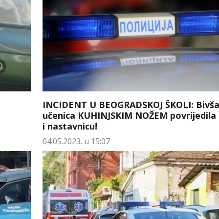
INCIDENT U BEOGRADSKOJ ŠKOLI: Bivš
učenica KUHINJSKIM NOŽEM povrijedila
i nastavnicu!
04.05.2023. u 15:07