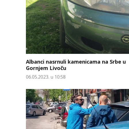
Albanci nasrnuli kamenicama na Srbe u
Gornjem Livoču
06.05.2023. u 10:58