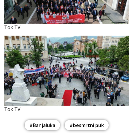
Tok TV
Tok TV
#Banjaluka
#besmrtni puk