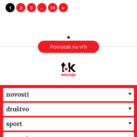
1
2
3
…
11
»
Povratak na vrh
novosti
društvo
sport