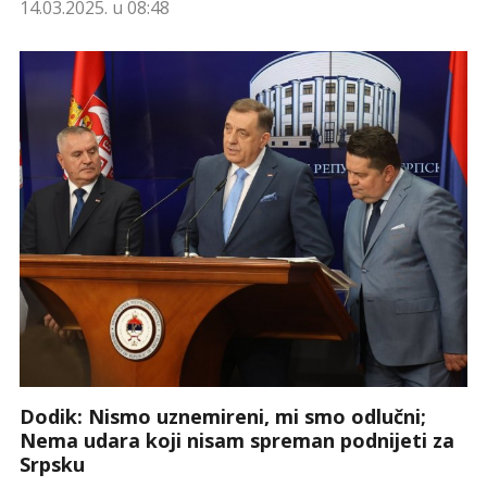
14.03.2025. u 08:48
Dodik: Nismo uznemireni, mi smo odlučni;
Nema udara koji nisam spreman podnijeti za
Srpsku