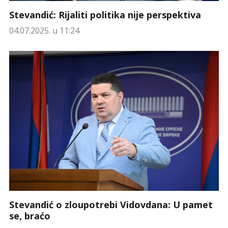
Stevandić: Rijaliti politika nije perspektiva
04.07.2025. u 11:24
Stevandić o zloupotrebi Vidovdana: U pamet
se, braćo