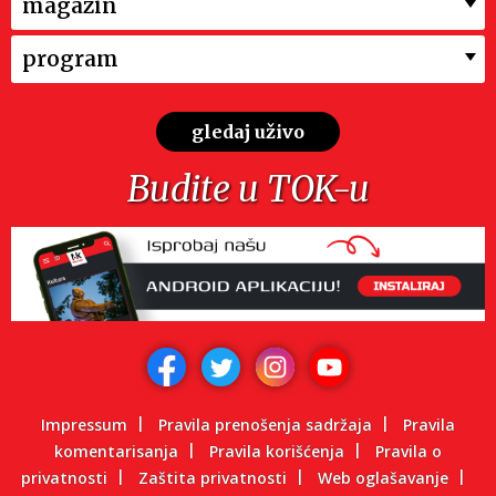
magazin
program
gledaj uživo
Budite u TOK-u
Impressum
Pravila prenošenja sadržaja
Pravila
komentarisanja
Pravila korišćenja
Pravila o
privatnosti
Zaštita privatnosti
Web oglašavanje