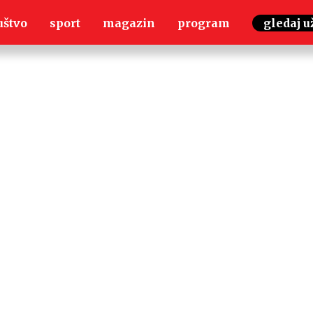
uštvo
sport
magazin
program
gledaj u