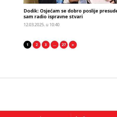
Dodik: Osjećam se dobro poslije presude
sam radio ispravne stvari
12.03.2025. u 10:40
1
2
3
…
27
»