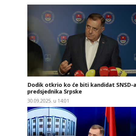
Dodik otkrio ko će biti kandidat SNSD-a
predsjednika Srpske
30.09.2025. u 14:01