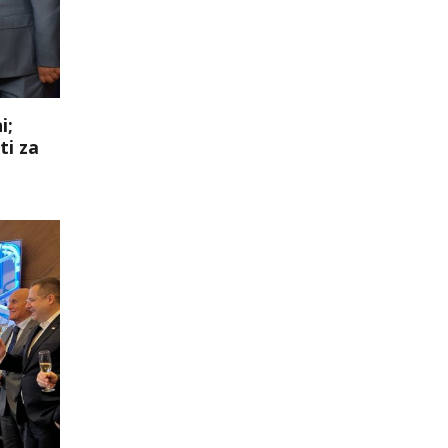
i;
ti za