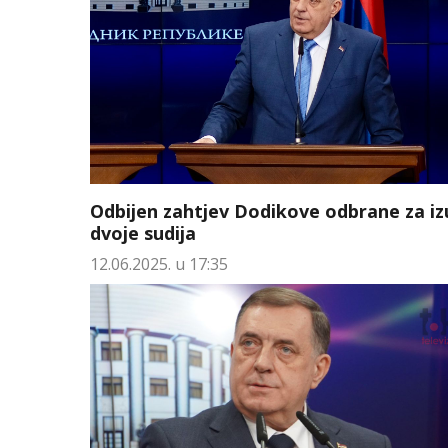
Odbijen zahtjev Dodikove odbrane za iz
dvoje sudija
12.06.2025. u 17:35