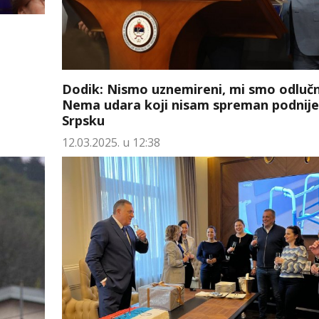
Dodik: Nismo uznemireni, mi smo odlučn
Nema udara koji nisam spreman podnije
Srpsku
12.03.2025. u 12:38