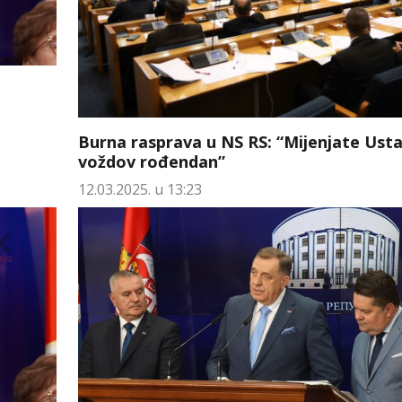
Burna rasprava u NS RS: “Mijenjate Ust
voždov rođendan”
12.03.2025. u 13:23