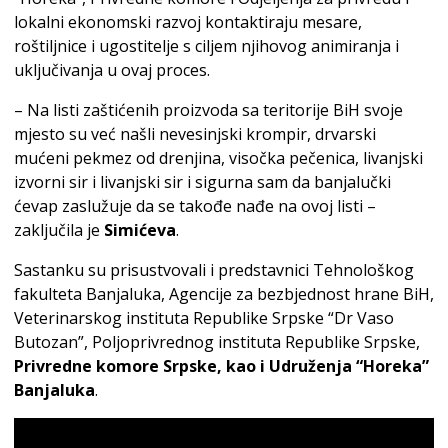
lokalni ekonomski razvoj kontaktiraju mesare,
roštiljnice i ugostitelje s ciljem njihovog animiranja i
uključivanja u ovaj proces.
– Na listi zaštićenih proizvoda sa teritorije BiH svoje
mjesto su već našli nevesinjski krompir, drvarski
mućeni pekmez od drenjina, visočka pečenica, livanjski
izvorni sir i livanjski sir i sigurna sam da banjalučki
ćevap zaslužuje da se takođe nađe na ovoj listi –
zaključila je
Simićeva
.
Sastanku su prisustvovali i predstavnici Tehnološkog
fakulteta Banjaluka, Agencije za bezbjednost hrane BiH,
Veterinarskog instituta Republike Srpske “Dr Vaso
Butozan”, Poljoprivrednog instituta Republike Srpske,
Privredne komore Srpske, kao i Udruženja “Horeka”
Banjaluka
.