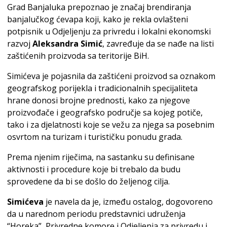
Grad Banjaluka prepoznao je značaj brendiranja
banjalučkog ćevapa koji, kako je rekla ovlašteni
potpisnik u Odjeljenju za privredu i lokalni ekonomski
razvoj
Aleksandra Simić
, zavređuje da se nađe na listi
zaštićenih proizvoda sa teritorije BiH.
Simićeva je pojasnila da zaštićeni proizvod sa oznakom
geografskog porijekla i tradicionalnih specijaliteta
hrane donosi brojne prednosti, kako za njegove
proizvođače i geografsko područje sa kojeg potiče,
tako i za djelatnosti koje se vežu za njega sa posebnim
osvrtom na turizam i turističku ponudu grada.
Prema njenim riječima, na sastanku su definisane
aktivnosti i procedure koje bi trebalo da budu
sprovedene da bi se došlo do željenog cilja.
Simićeva
je navela da je, između ostalog, dogovoreno
da u narednom periodu predstavnici udruženja
“Horeka”, Privredne komore i Odjeljenja za privredu i