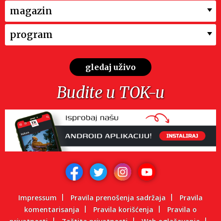
magazin
program
gledaj uživo
Budite u TOK-u
Impressum
Pravila prenošenja sadržaja
Pravila
komentarisanja
Pravila korišćenja
Pravila o