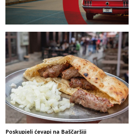
Poskupjeli ćevapi na Baščaršiji