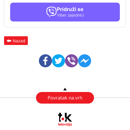
Pridruži se
Viber zajednici
Nazad
Povratak na vrh