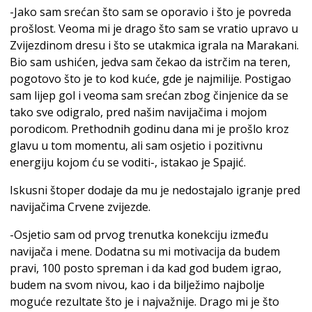
-Jako sam srećan što sam se oporavio i što je povreda
prošlost. Veoma mi je drago što sam se vratio upravo u
Zvijezdinom dresu i što se utakmica igrala na Marakani.
Bio sam ushićen, jedva sam čekao da istrčim na teren,
pogotovo što je to kod kuće, gde je najmilije. Postigao
sam lijep gol i veoma sam srećan zbog činjenice da se
tako sve odigralo, pred našim navijačima i mojom
porodicom. Prethodnih godinu dana mi je prošlo kroz
glavu u tom momentu, ali sam osjetio i pozitivnu
energiju kojom ću se voditi-, istakao je Spajić.
Iskusni štoper dodaje da mu je nedostajalo igranje pred
navijačima Crvene zvijezde.
-Osjetio sam od prvog trenutka konekciju između
navijača i mene. Dodatna su mi motivacija da budem
pravi, 100 posto spreman i da kad god budem igrao,
budem na svom nivou, kao i da bilježimo najbolje
moguće rezultate što je i najvažnije. Drago mi je što