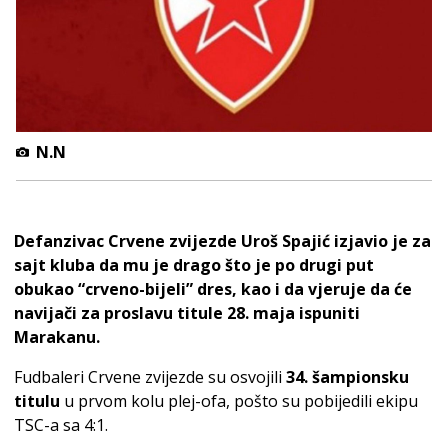
N.N
Defanzivac Crvene zvijezde Uroš Spajić izjavio je za
sajt kluba da mu je drago što je po drugi put
obukao “crveno-bijeli” dres, kao i da vjeruje da će
navijači za proslavu titule 28. maja ispuniti
Marakanu.
Fudbaleri Crvene zvijezde su osvojili
34. šampionsku
titulu
u prvom kolu plej-ofa, pošto su pobijedili ekipu
TSC-a sa 4:1.