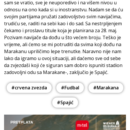
sam se vratio, sve je neuporedivo i na višem nivou u
odnosu na ono kada si u inostranstvu. Nadam se da ću
svojim partijama pružati zadovoljstvo svim navijačima,
trudiću se, raditi na sebi kao i do sad. Sa nestrpljenjem
čekamo i proslavu titule koja je planirana za 28. maj.
Pozivam navijače da dođu u što većem broju. Teško je
vrijeme, ali ćemo se mi potruditi da svima koji dođu na
Marakanu upriličimo lepe trenutke. Naravno nije nam
lako da igramo u ovoj situaciji, ali daćemo sve od sebe
da zvjezdaši koji će siguran sam dobro ispuniti stadion
zadovoljni odu sa Marakane-, zaključio je Spajić.
#crvena zvezda
#Fudbal
#Marakana
#Spajić