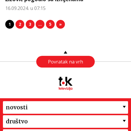
16.09.2024. u 07:15
1
2
3
…
5
»
Povratak na vrh
novosti
društvo