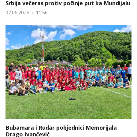
Srbija večeras protiv počinje put ka Mundijalu
07.06.2025. u 11:56
Bubamara i Rudar pobjednici Memorijala
Drago Ivančević