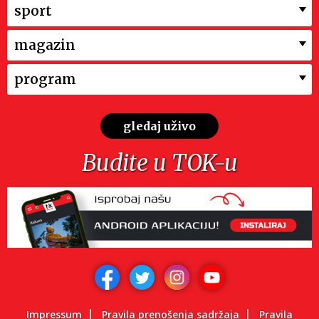
sport
magazin
program
gledaj uživo
Budite u TOK-u
Impressum
Pravila prenošenja sadržaja
Pravila