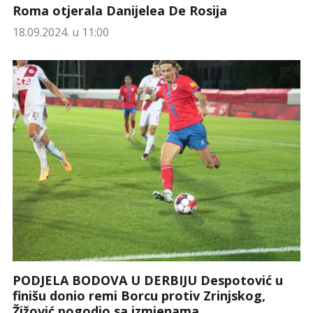
Roma otjerala Danijelea De Rosija
18.09.2024. u 11:00
PODJELA BODOVA U DERBIJU Despotović u
finišu donio remi Borcu protiv Zrinjskog,
Žižović pogodio sa izmjenama