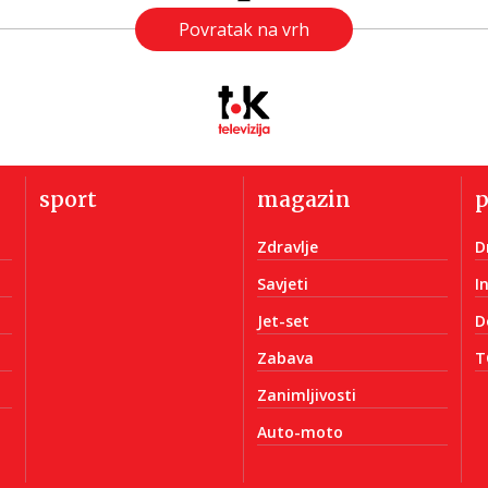
Povratak na vrh
sport
magazin
Zdravlje
D
Savjeti
I
Jet-set
D
Zabava
T
Zanimljivosti
Auto-moto