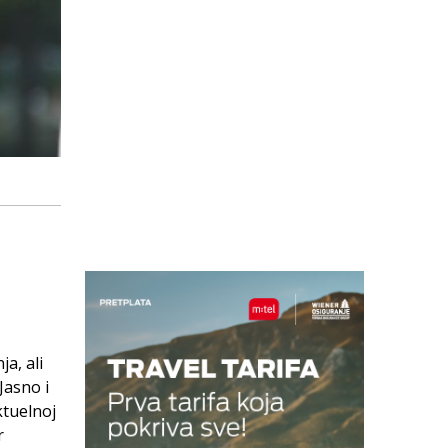
a, ali
Jasno i
ktuelnoj
r