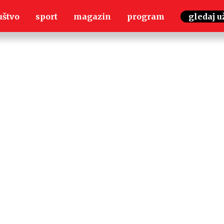
uštvo
sport
magazin
program
gledaj u