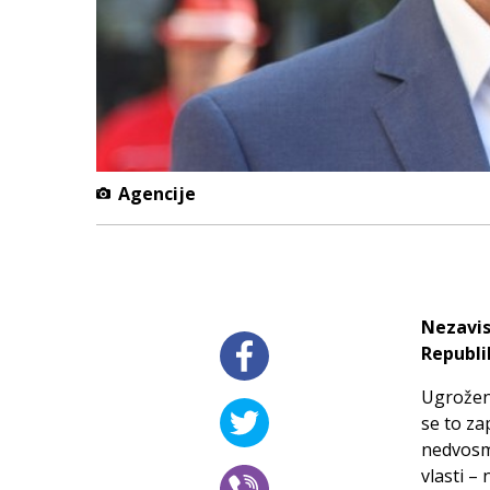
Agencije
Nezavis
Republi
Ugrožena
se to za
nedvosmi
vlasti –