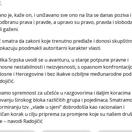
.
no je, kaže on, i unižavano sve ono na šta se danas poziva i 
odbranu prava i pravde, a upravo su pravo, pravda i sloboda
ili gaženi.
ć smatra da zakoni koje trenutno predlaže i donosi skupšti
okazuju poodmakli autoritarni karakter vlasti.
ika Srpska uvodi se u avanturu, u stanje potpune pravne i
osne nestabilnosti i neizvjesnosti, s opasnom konfrontaci
Bosne i Hercegovine i bez ikakve ozbiljne međunarodne pod
dojičić.
avamo spremnost za učešće u razgovorima i daljim koracima
vanju širokog bloka različitih grupa i pojedinaca. Smatramo
formiranju tzv. „vlade u sjeni“ dobrodošla kao racionalan i
ičan korak u cilju priprema za promjene koje su našem dru
 – navodi Radojičić