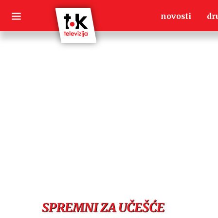
Skip
novosti
dr
to
content
SPREMNI ZA UČEŠĆE