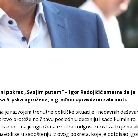
ni pokret „Svojim putem“ – Igor Radojičić smatra da je
ka Srpska ugrožena, a građani opravdano zabrinuti.
 je razvojem trenutne političke situacije i nedavnih dešavanj
pravo proteže na čitavu poslednju deceniju i sada kulminira. 
sleno: ona je ugrožena iznutra i odgovornost za to je na a
 navodi se u saopštenju iz ovog pokreta, koje je potpisao Igo