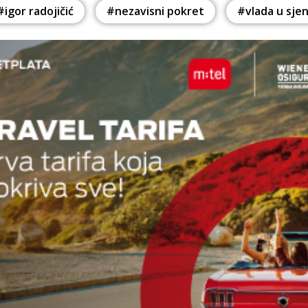
#igor radojičić
#nezavisni pokret
#vlada u sjen