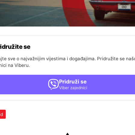
idružite se
jte sve o najvažnijim vijestima i događajima. Pridružite se naš
nici na Viberu.
Pridruži se
Viber zajednici
ad