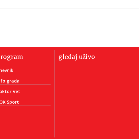
program
gledaj uživo
nevnik
nfo grada
oktor Vet
OK Sport