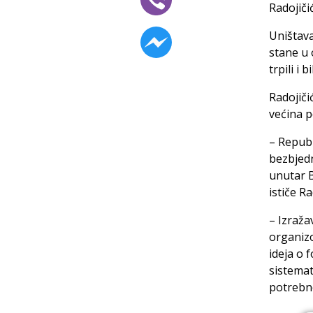
Radojičić
Uništava
stane u 
trpili i b
Radojiči
većina p
– Republ
bezbjedn
unutar 
ističe Ra
– Izraž
organizo
ideja o 
sistemat
potrebne