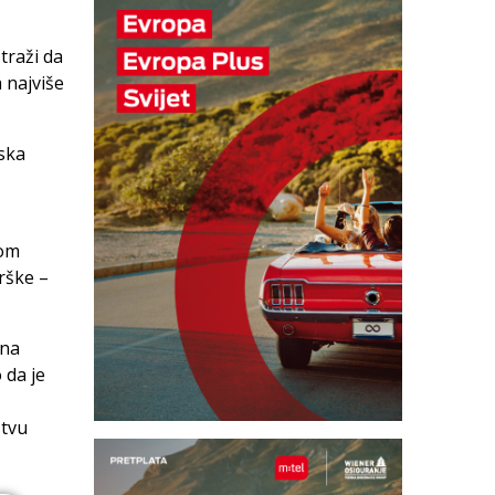
traži da
 najviše
nska
jom
rške –
 na
 da je
štvu