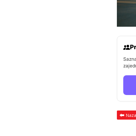
Pr
Sazna
zajed
Naz