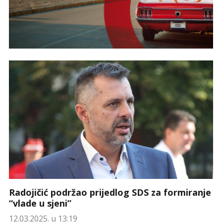
Radojičić podržao prijedlog SDS za formiranje
“vlade u sjeni”
12.03.2025. u 13:19