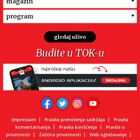
magazin
program
gledaj uživo
Budite u TOK-u
Impressum
Pravila prenošenja sadržaja
Pravila
komentarisanja
Pravila korišćenja
Pravila o
privatnosti
Zaštita privatnosti
Web oglašavanje