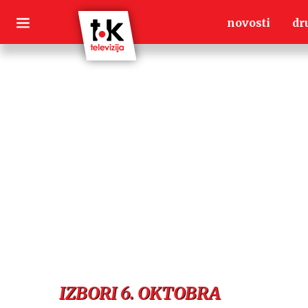
Skip
novosti
dr
to
content
IZBORI 6. OKTOBRA