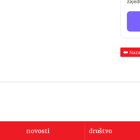
zajed
Naz
novosti
društvo