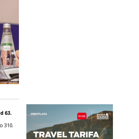
d 63.
o 310.