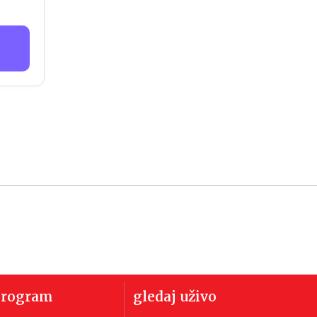
program
gledaj uživo