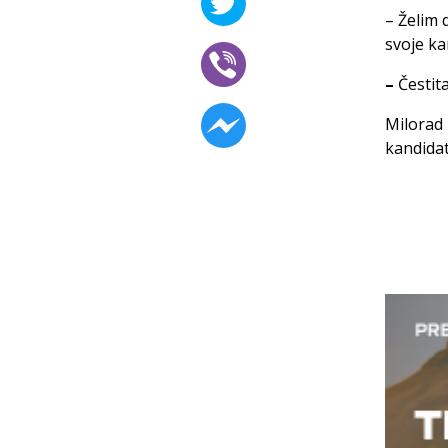
– Želim 
svoje ka
–
Čestit
Milorad 
kandidat