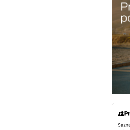
Pr
Sazna