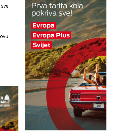
 sve
novu