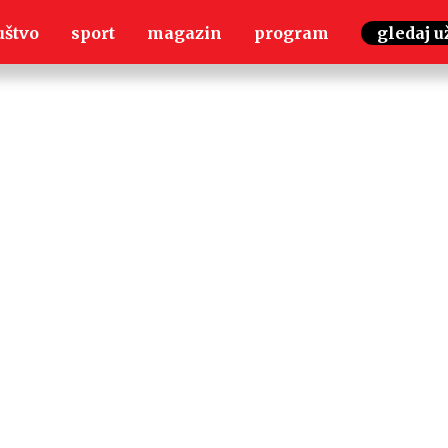
uštvo
sport
magazin
program
gledaj u