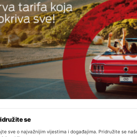
idružite se
jte sve o najvažnijim vijestima i događajima. Pridružite se naš