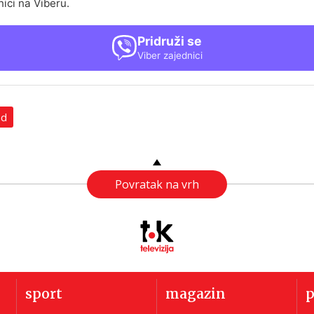
nici na Viberu.
Pridruži se
Viber zajednici
ad
Povratak na vrh
sport
magazin