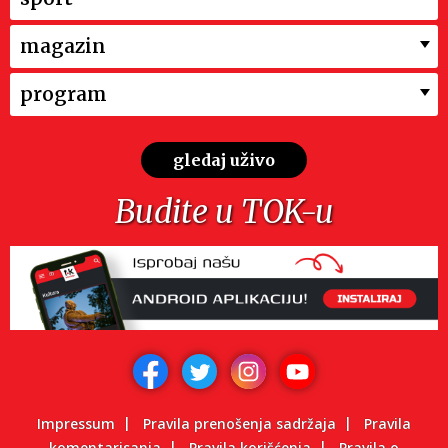
magazin
program
gledaj uživo
Budite u TOK-u
Impressum
Pravila prenošenja sadržaja
Pravila
komentarisanja
Pravila korišćenja
Pravila o