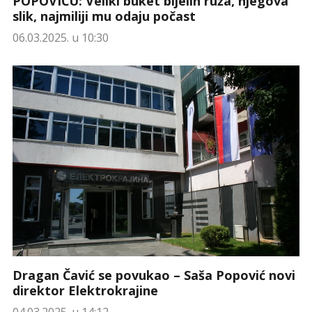
POPOVIĆU: Veliki buket bijelih ruža, njegova
slik, najmiliji mu odaju počast
06.03.2025. u 10:30
Dragan Čavić se povukao – Saša Popović novi
direktor Elektrokrajine