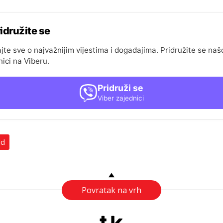
idružite se
jte sve o najvažnijim vijestima i događajima. Pridružite se naš
nici na Viberu.
Pridruži se
Viber zajednici
ad
Povratak na vrh