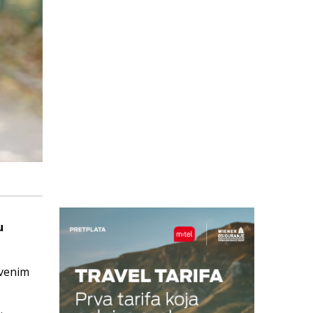
u
tvenim