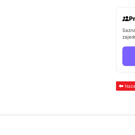
Pr
Sazna
zajed
Naz