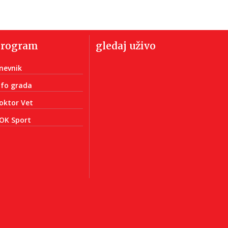
program
gledaj uživo
nevnik
nfo grada
oktor Vet
OK Sport