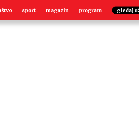
uštvo
sport
magazin
program
gledaj u