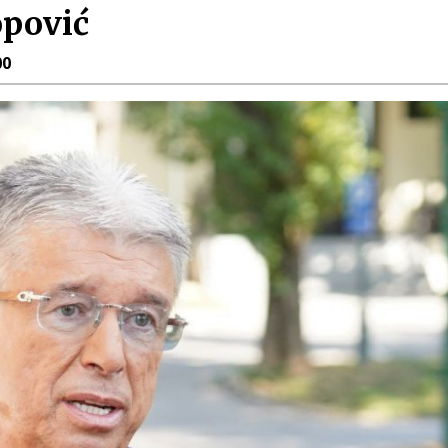
opović
00