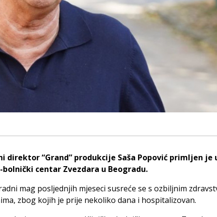
ni direktor “Grand” produkcije Saša Popović primljen je 
o-bolnički centar Zvezdara u Beogradu.
radni mag posljednjih mjeseci susreće se s ozbiljnim zdravs
ma, zbog kojih je prije nekoliko dana i hospitalizovan.