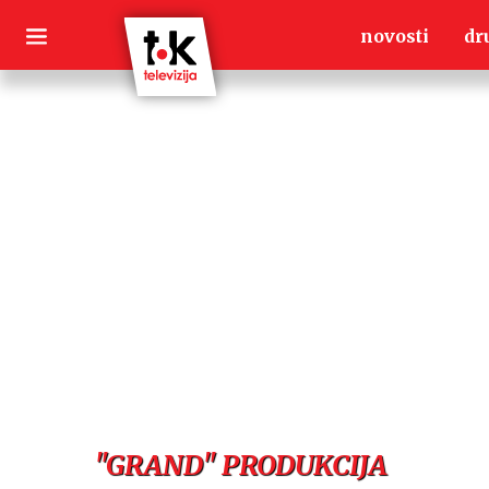
Skip
novosti
dr
to
content
"GRAND" PRODUKCIJA