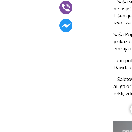
– Saša s
ne osjeć
lošem je
izvor za
Saša Pop
prikazuj
emisija 
Tom pril
Davida o
– Saleto
ali ga o
rekli, v