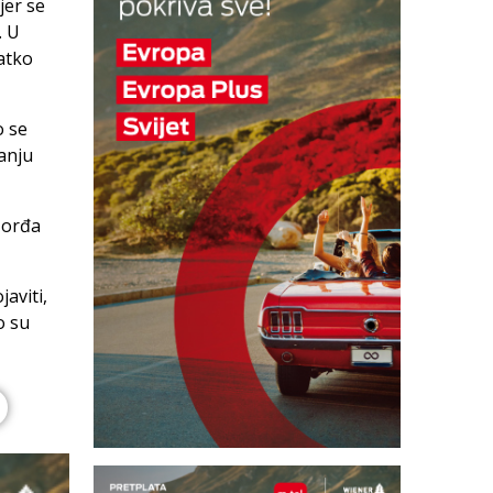
jer se
. U
ratko
o se
anju
 Đorđa
aviti,
o su