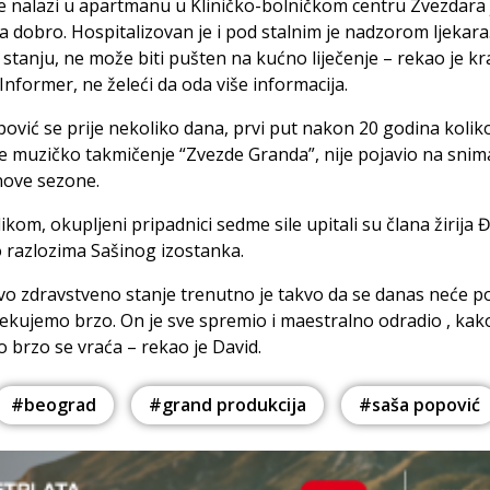
e nalazi u apartmanu u Kliničko-bolničkom centru Zvezdara 
a dobro. Hospitalizovan je i pod stalnim je nadzorom ljekara
 stanju, ne može biti pušten na kućno liječenje – rekao je k
 Informer, ne želeći da oda više informacija.
ović se prije nekoliko dana, prvi put nakon 20 godina kolik
e muzičko takmičenje “Zvezde Granda”, nije pojavio na snim
nove sezone.
ikom, okupljeni pripadnici sedme sile upitali su člana žirija
 razlozima Sašinog izostanka.
vo zdravstveno stanje trenutno je takvo da se danas neće poj
čekujemo brzo. On je sve spremio i maestralno odradio , kak
rlo brzo se vraća – rekao je David.
#beograd
#grand produkcija
#saša popović