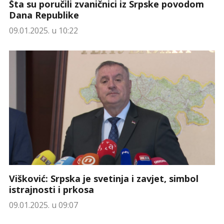
Šta su poručili zvaničnici iz Srpske povodom
Dana Republike
09.01.2025. u 10:22
Višković: Srpska je svetinja i zavjet, simbol
istrajnosti i prkosa
09.01.2025. u 09:07