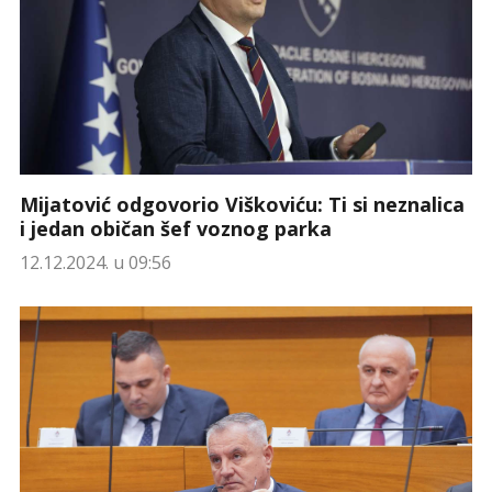
Mijatović odgovorio Viškoviću: Ti si neznalica
i jedan običan šef voznog parka
12.12.2024. u 09:56