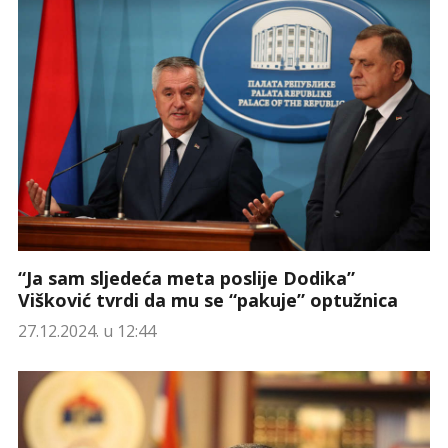
“Ja sam sljedeća meta poslije Dodika”
Višković tvrdi da mu se “pakuje” optužnica
27.12.2024. u 12:44