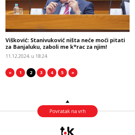
Višković: Stanivuković ništa neće moći pitati
za Banjaluku, zaboli me k*rac za njim!
11.12.2024. u 18:24
«
1
2
3
4
5
»
Povratak na vrh