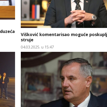
o
eduzeća
Višković komentarisao moguće poskuplj
struje
04.03.2025. u 15:47