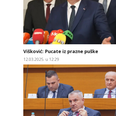
Višković: Pucate iz prazne puške
12.03.2025. u 12:29