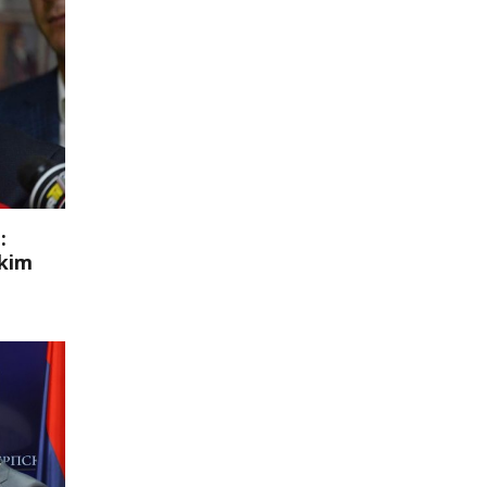
:
skim