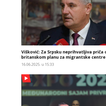
Višković: Za Srpsku neprihvatljiva priča 
britanskom planu za migrantske centre
16.06.2025. u 15:33