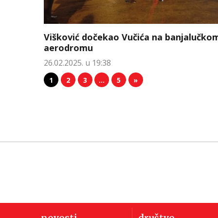
Višković dočekao Vučića na banjalučko
aerodromu
26.02.2025. u 19:38
1
2
3
…
5
»