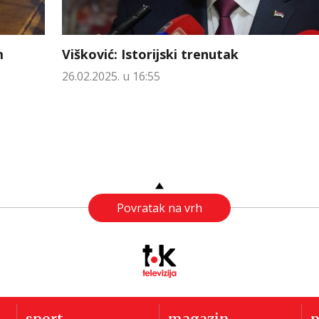
Višković: Istorijski trenutak
m
26.02.2025. u 16:55
Povratak na vrh