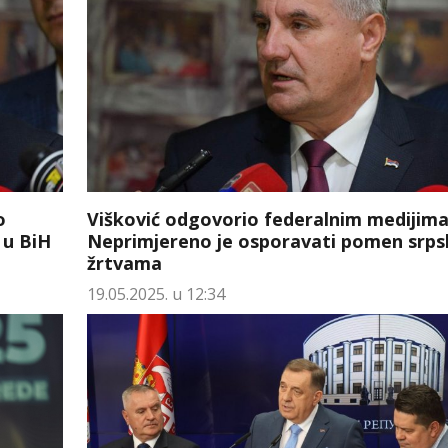
o
Višković odgovorio federalnim medijima
 u BiH
Neprimjereno je osporavati pomen srp
žrtvama
19.05.2025. u 12:34