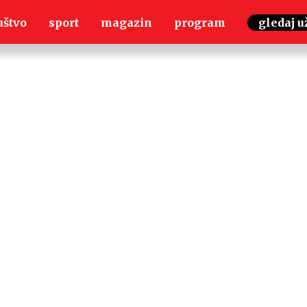
uštvo
sport
magazin
program
gledaj u