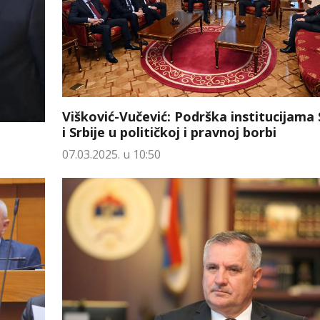
Višković-Vučević: Podrška institucijama
i Srbije u političkoj i pravnoj borbi
07.03.2025. u 10:50