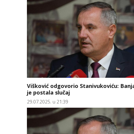
Višković odgovorio Stanivukoviću: Banj
je postala slučaj
29.07.2025. u 21:39