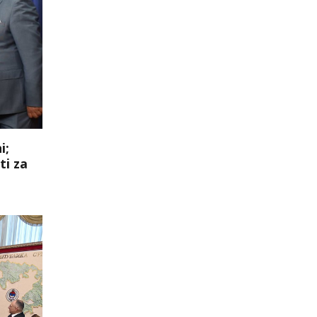
i;
ti za