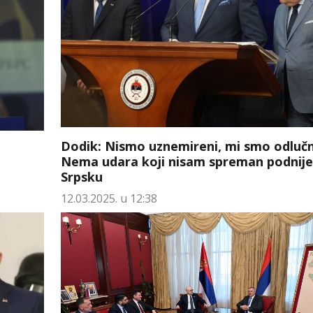
Dodik: Nismo uznemireni, mi smo odlučn
Nema udara koji nisam spreman podnije
Srpsku
12.03.2025. u 12:38