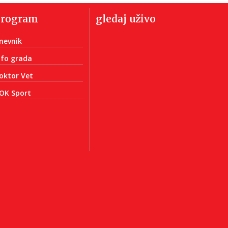
program
gledaj uživo
nevnik
nfo grada
oktor Vet
OK Sport