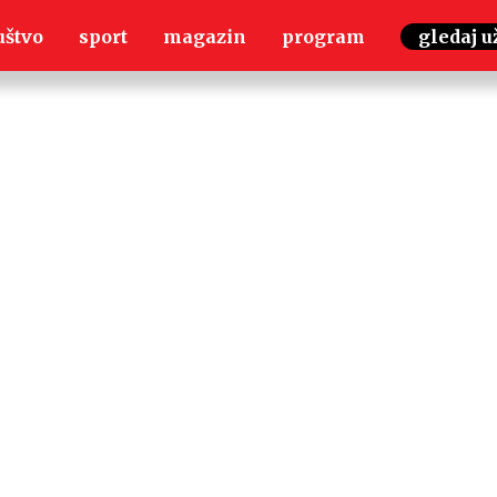
uštvo
sport
magazin
program
gledaj u