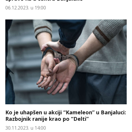
06.12.2023. u 19:00
Ko je uhapšen u akciji “Kameleon” u Banjaluci:
Razbojnik ranije krao po “Delti”
30.11.2023. u 14:00