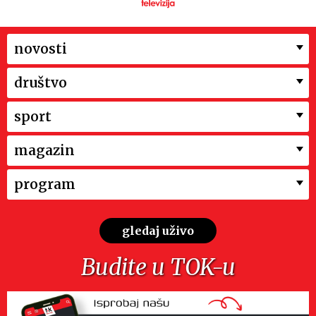
novosti
društvo
sport
magazin
program
gledaj uživo
Budite u TOK-u