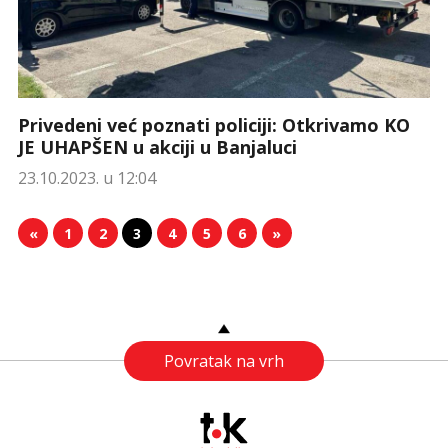
Privedeni već poznati policiji: Otkrivamo KO
JE UHAPŠEN u akciji u Banjaluci
23.10.2023. u 12:04
«
1
2
3
4
5
6
»
Povratak na vrh