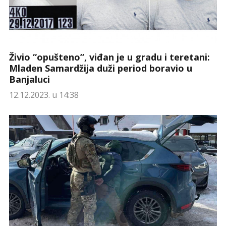
Živio “opušteno”, viđan je u gradu i teretani:
Mladen Samardžija duži period boravio u
Banjaluci
12.12.2023. u 14:38