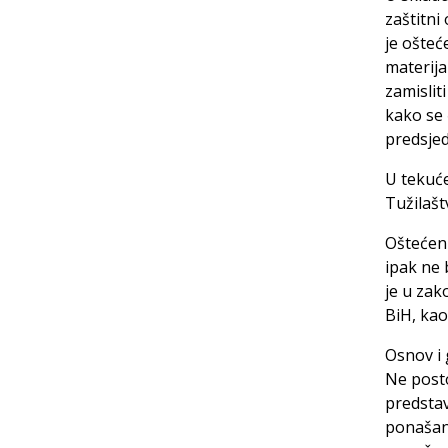
zaštitni 
je ošte
materij
zamislit
kako se 
predsjed
U tekuć
Tužilašt
Oštećeni
ipak ne 
je u zak
BiH, kao
Osnov i 
Ne posto
predsta
ponašanj