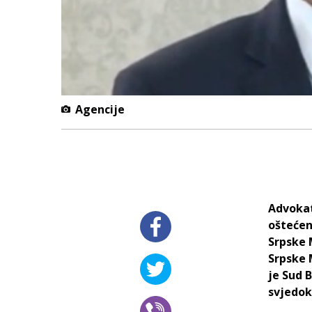
Agencije
Advokat
oštećen
Srpske 
Srpske 
je Sud 
svjedok