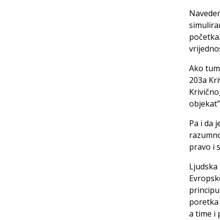
Navedeno
simulira
početka.
vrijedn
Ako tuma
203a Kri
Krivično
objekat”
Pa i da 
razumno 
pravo i 
Ljudska 
Еvropsko
principu
poretka 
a time i