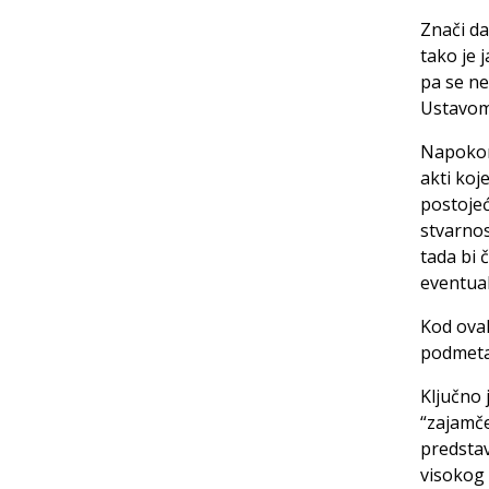
Znači da
tako je 
pa se ne
Ustavom
Napokon
akti koj
postojeć
stvarnos
tada bi 
eventua
Kod ovak
podmetan
Ključno 
“zajamč
predsta
visokog 