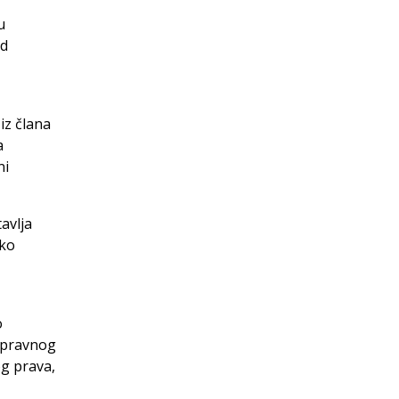
u
od
iz člana
a
ni
avlja
sko
o
o pravnog
og prava,