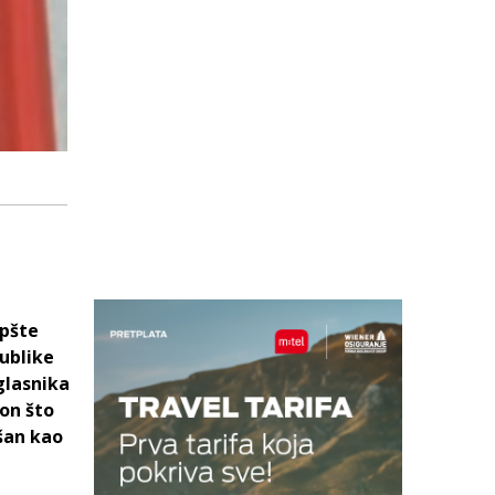
opšte
ublike
glasnika
kon što
ušan kao