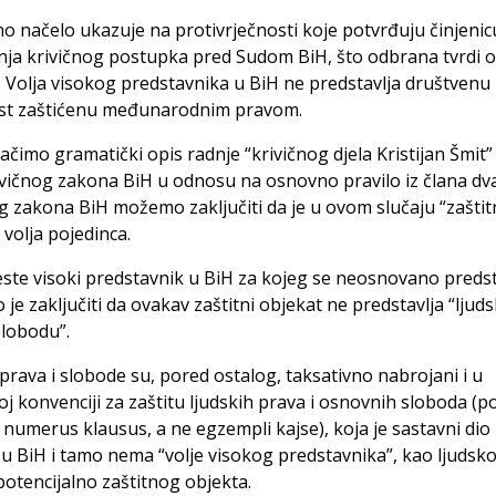
 načelo ukazuje na protivrječnosti koje potvrđuju činjenic
nja krivičnog postupka pred Sudom BiH, što odbrana tvrdi 
 Volja visokog predstavnika u BiH ne predstavlja društvenu
ost zaštićenu međunarodnim pravom.
čimo gramatički opis radnje “krivičnog djela Kristijan Šmit” 
vičnog zakona BiH u odnosu na osnovno pravilo iz člana dv
g zakona BiH možemo zaključiti da je u ovom slučaju “zaštit
 volja pojedinca.
jeste visoki predstavnik u BiH za kojeg se neosnovano predst
je zaključiti da ovakav zaštitni objekat ne predstavlja “ljud
slobodu”.
prava i slobode su, pored ostalog, taksativno nabrojani i u
j konvenciji za zaštitu ljudskih prava i osnovnih sloboda (p
 numerus klausus, a ne egzempli kajse), koja je sastavni di
u BiH i tamo nema “volje visokog predstavnika”, kao ljudsk
 potencijalno zaštitnog objekta.