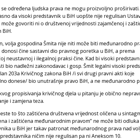
 se određena ljudska prava ne mogu proizvoljno proširivati.
jasno da visoki predstavnik u BiH uopšte nije regulisan Ust
 može govoriti ni o društvenoj vrijednosti zajamčenoj i zašti
 BiH.
, volja gospodina Šmita nije niti može biti međunarodno p
e donosi čine sastavni dio pravnog poretka u BiH, a prema
oj neustavnoj i ilegalnoj praksi čine. Kad bi visoki predstavn
ti bio nadležni zakonodavac i gosp. Šmit legalni visoki preds
član 203a Krivičnog zakona BiH /i svi drugi pravni akti koje
lno donese/ bio unutrašnje pravo BiH, a ne međunarodno p
vog propisivanja krivičnog djela u pitanju je obično nepra
je i zamjena teza.
jeste to što zaštićena društvena vrijednost oličena u sintag
ena i zaštićena međunarodnim pravom” ne može biti odluka
vnika u BiH jer takav patronat međunarodnog prava nad vo
predstavnika ničim nije regulisan pa ni Aneksom 10.