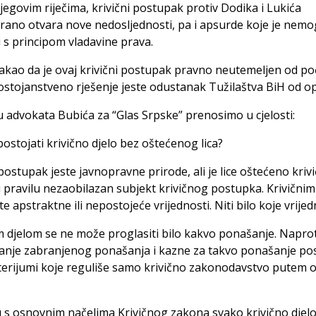
egovim riječima, krivični postupak protiv Dodika i Lukića
rano otvara nove nedosljednosti, pa i apsurde koje je nem
 s principom vladavine prava.
takao da je ovaj krivični postupak pravno neutemeljen od po
ostojanstveno rješenje jeste odustanak Tužilaštva BiH od op
advokata Bubića za “Glas Srpske” prenosimo u cjelosti:
postojati krivično djelo bez oštećenog lica?
 postupak jeste javnopravne prirode, ali je lice oštećeno kriv
 pravilu nezaobilazan subjekt krivičnog postupka. Krivični
te apstraktne ili nepostojeće vrijednosti. Niti bilo koje vrijed
m djelom se ne može proglasiti bilo kakvo ponašanje. Naprot
vanje zabranjenog ponašanja i kazne za takvo ponašanje po
iterijumi koje reguliše samo krivično zakonodavstvo putem 
 s osnovnim načelima Krivičnog zakona svako krivično djel