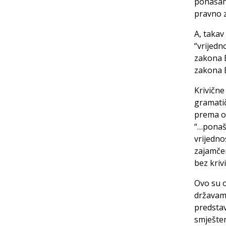
ponašan
pravno z
A, takav
“vrijedn
zakona B
zakona 
Krivične
gramati
prema op
“…ponaša
vrijedno
zajamče
bez kriv
Ovo su o
državama
predstav
smješte