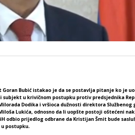
 Goran Bubić istakao je da se postavlja pitanje ko je u
i subjekt u krivičnom postupku protiv predsjednika Rep
Milorada Dodika i vršioca dužnosti direktora Službenog 
Miloša Lukića, odnosno da li uopšte postoji oštećeni na
BiH odbio prijedlog odbrane da Kristijan Šmit bude sasl
 u postupku.