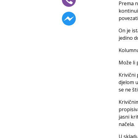
Prema nj
kontinui
povezati
On je is
jedino d
Kolumnu 
Može li 
Krivični
djelom u
se ne šti
Krivični
propisi
jasni kr
načela.
U skladu