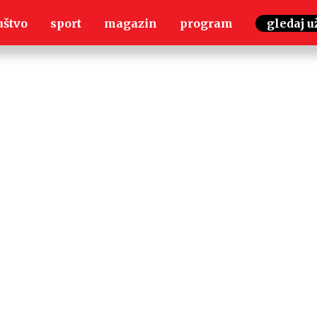
uštvo
sport
magazin
program
gledaj u