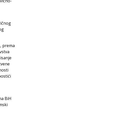
vično-
vičnog
nog
o, prema
vstva
isanje
štvene
nosti
ostići
na BiH
mski