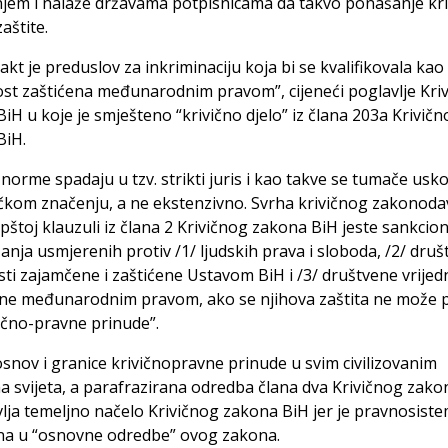
jem i nalaže državama potpisnicama da takvo ponašanje kri
aštite.
 akt je preduslov za inkriminaciju koja bi se kvalifikovala kao
ost zaštićena međunarodnim pravom”, cijeneći poglavlje Kri
iH u koje je smješteno “krivično djelo” iz člana 203a Krivič
BiH.
 norme spadaju u tzv. strikti juris i kao takve se tumače usk
čkom značenju, a ne ekstenzivno. Svrha krivičnog zakonoda
štoj klauzuli iz člana 2 Krivičnog zakona BiH jeste sankcion
nja usmjerenih protiv /1/ ljudskih prava i sloboda, /2/ dru
sti zajamčene i zaštićene Ustavom BiH i /3/ društvene vrijed
ne međunarodnim pravom, ako se njihova zaštita ne može p
ično-pravne prinude”.
snov i granice krivičnopravne prinude u svim civilizovanim
 svijeta, a parafrazirana odredba člana dva Krivičnog zako
lja temeljno načelo Krivičnog zakona BiH jer je pravnosiste
na u “osnovne odredbe” ovog zakona.