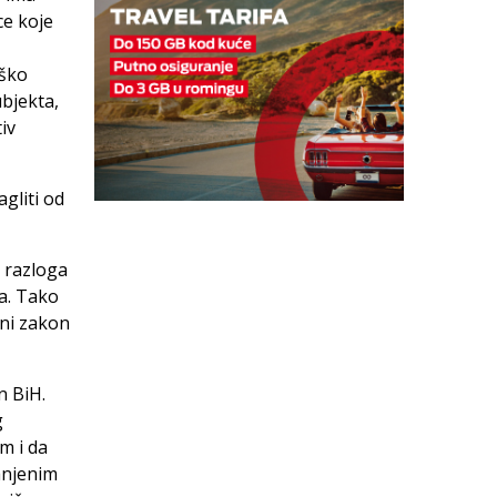
ce koje
eško
bjekta,
iv
gliti od
 razloga
a. Tako
čni zakon
n BiH.
g
m i da
anjenim