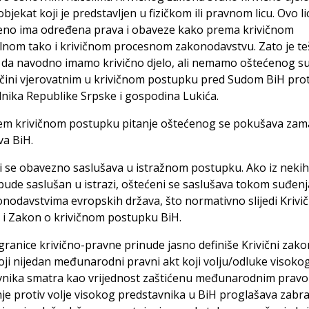
objekat koji je predstavljen u fizičkom ili pravnom licu. Ovo li
ćeno ima određena prava i obaveze kako prema krivičnom
alnom tako i krivičnom procesnom zakonodavstvu. Zato je t
i da navodno imamo krivično djelo, ali nemamo oštećenog su
čini vjerovatnim u krivičnom postupku pred Sudom BiH prot
nika Republike Srpske i gospodina Lukića.
em krivičnom postupku pitanje oštećenog se pokušava zama
va BiH.
 se obavezno saslušava u istražnom postupku. Ako iz nekih
bude saslušan u istrazi, oštećeni se saslušava tokom suđenj
onodavstvima evropskih država, što normativno slijedi Krivi
 i Zakon o krivičnom postupku BiH.
granice krivično-pravne prinude jasno definiše Krivični zako
ji nijedan međunarodni pravni akt koji volju/odluke visoko
vnika smatra kao vrijednost zaštićenu međunarodnim pravo
e protiv volje visokog predstavnika u BiH proglašava zabr