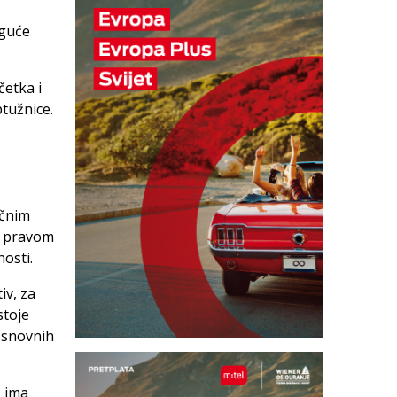
oguće
četka i
tužnice.
ičnim
m pravom
nosti.
iv, za
stoje
osnovnih
o ima