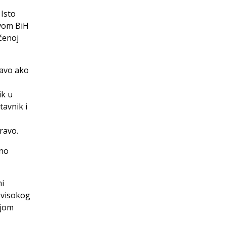
 Isto
avom BiH
ćenoj
ravo ako
ik u
tavnik i
ravo.
vno
mi
 visokog
ljom