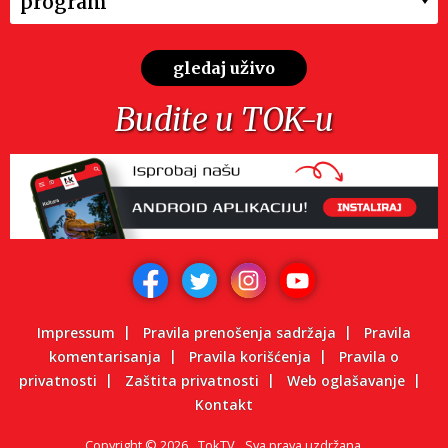
program
gledaj uživo
Budite u TOK-u
Impressum
Pravila prenošenja sadržaja
Pravila
komentarisanja
Pravila korišćenja
Pravila o
privatnosti
Zaštita privatnosti
Web oglašavanje
Kontakt
Copyright
©
2026.
TokTV
Sva prava uzdržana