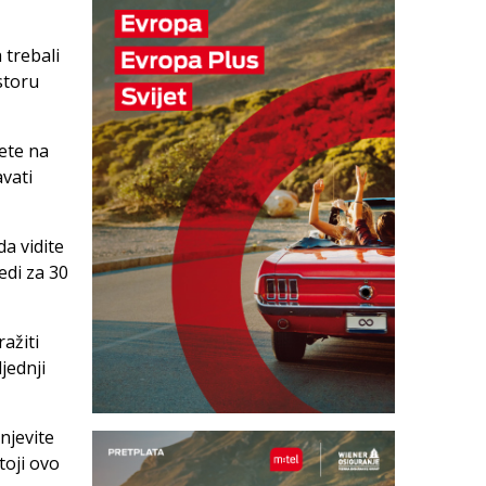
 trebali
storu
ete na
vati
a vidite
edi za 30
ažiti
jednji
njevite
toji ovo