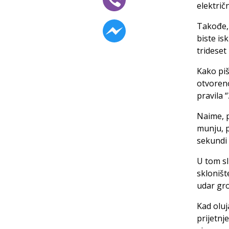
električn
Takođe, 
biste is
trideset
Kako pi
otvoreno
pravila “
Naime, p
munju, p
sekundi 
U tom sl
skloništ
udar gr
Kad oluj
prijetnj