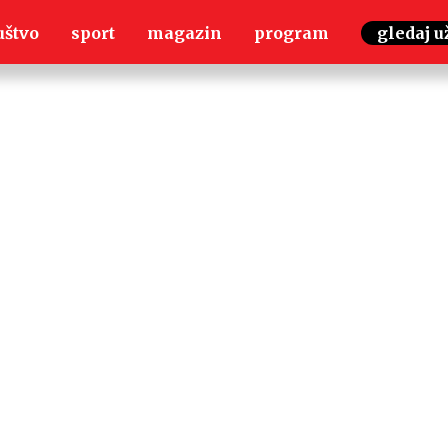
uštvo
sport
magazin
program
gledaj u