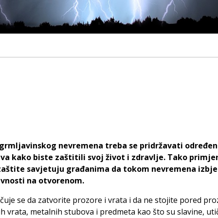
rmljavinskog nevremena treba se pridržavati određen
a kako biste zaštitili svoj život i zdravlje. Tako primjer
 zaštite savjetuju građanima da tokom nevremena izbj
ivnosti na otvorenom.
uje se da zatvorite prozore i vrata i da ne stojite pored pro
h vrata, metalnih stubova i predmeta kao što su slavine, utič