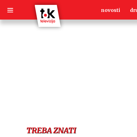
Skip
novosti
dr
to
content
TREBA ZNATI