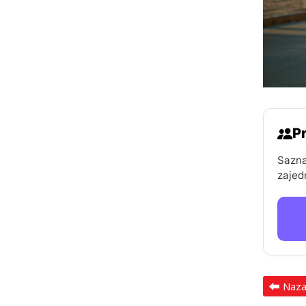
Pr
Sazna
zajed
Naz