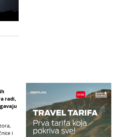
ih
a radi,
egavaju
zora,
nice i