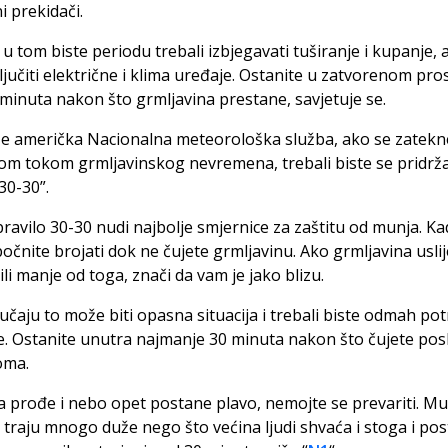
i prekidači.
u tom biste periodu trebali izbjegavati tuširanje i kupanje, a
ključiti električne i klima uređaje. Ostanite u zatvorenom pro
 minuta nakon što grmljavina prestane, savjetuje se.
še američka Nacionalna meteorološka služba, ako se zatekn
m tokom grmljavinskog nevremena, trebali biste se pridrža
30-30”.
ravilo 30-30 nudi najbolje smjernice za zaštitu od munja. Kad
očnite brojati dok ne čujete grmljavinu. Ako grmljavina uslij
ili manje od toga, znači da vam je jako blizu.
učaju to može biti opasna situacija i trebali biste odmah potr
e. Ostanite unutra najmanje 30 minuta nakon što čujete posl
oma.
a prođe i nebo opet postane plavo, nemojte se prevariti. Mu
e traju mnogo duže nego što većina ljudi shvaća i stoga i pos