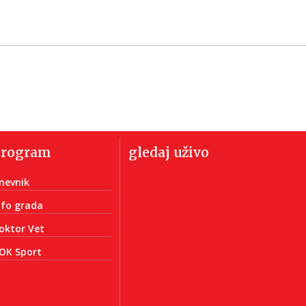
program
gledaj uživo
nevnik
nfo grada
oktor Vet
OK Sport