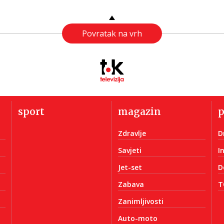
Povratak na vrh
sport
magazin
Zdravlje
D
Savjeti
I
Jet-set
D
Zabava
T
Zanimljivosti
Auto-moto