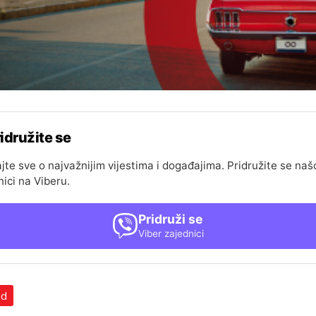
idružite se
jte sve o najvažnijim vijestima i događajima. Pridružite se naš
nici na Viberu.
Pridruži se
Viber zajednici
ad