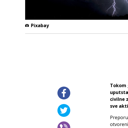
Pixabay
Tokom g
uputstav
civilne
sve akt
Preporuč
otvoreni