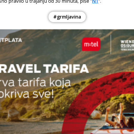
no pravilo u trajanju od 30 minuta, piše “
N1
“.
#grmljavina