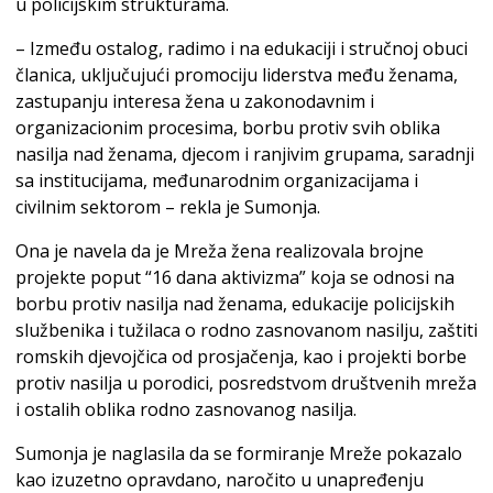
u policijskim strukturama.
– Između ostalog, radimo i na edukaciji i stručnoj obuci
članica, uključujući promociju liderstva među ženama,
zastupanju interesa žena u zakonodavnim i
organizacionim procesima, borbu protiv svih oblika
nasilja nad ženama, djecom i ranjivim grupama, saradnji
sa institucijama, međunarodnim organizacijama i
civilnim sektorom – rekla je Sumonja.
Ona je navela da je Mreža žena realizovala brojne
projekte poput “16 dana aktivizma” koja se odnosi na
borbu protiv nasilja nad ženama, edukacije policijskih
službenika i tužilaca o rodno zasnovanom nasilju, zaštiti
romskih djevojčica od prosjačenja, kao i projekti borbe
protiv nasilja u porodici, posredstvom društvenih mreža
i ostalih oblika rodno zasnovanog nasilja.
Sumonja je naglasila da se formiranje Mreže pokazalo
kao izuzetno opravdano, naročito u unapređenju