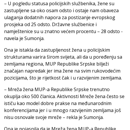
– U pogledu statusa policijskih službenika, žene su
zastupljene sa oko osam odsto i ostaje nam obaveza
ulaganja dodatnih napora za postizanje evropskog
prosjeka od 25 odsto. Državne službenice i
namještenice su u znatno većem procentu – 28 odsto -
navela je Sumonja.
Ona je istakla da zastupljenost žena u policijskim
strukturama varira širom svijeta, ali da u poređenju sa
zemljama regiona, MUP Republike Srpske bilježi
značajan napredak jer ima žene na svim rukovodećim
pozicijama, što je rijetkost čak i u razvijenim zemljama.
– Mreža žena MUP-a Republike Srpske trenutno
okuplja oko 500 članica. Aktivnosti Mreže žena često se
ističu kao model dobre prakse na međunarodnim
konferencijama jer i u mnogo razvijenim zemljama još
nisu osnovale svoje mreže – rekla je Sumonja.
Ona je pojasnila da je Mreža žena MUP-a Republike