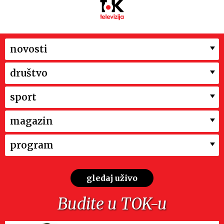
novosti
društvo
sport
magazin
program
gledaj uživo
Budite u TOK-u