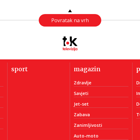
Povratak na vrh
sport
magazin
Zdravlje
D
Savjeti
I
Jet-set
D
Zabava
T
Zanimljivosti
Auto-moto