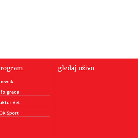
program
gledaj uživo
nevnik
nfo grada
oktor Vet
OK Sport