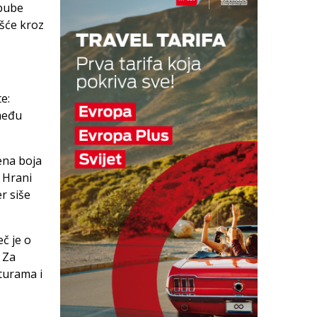
ibube
ešće kroz
e:
 među
ena boja
 Hrani
r siše
eč je o
. Za
turama i