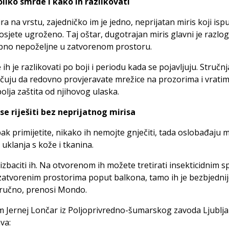
oliko smrde i kako ih razlikovati
ra na vrstu, zajedničko im je jedno, neprijatan miris koji isp
osjete ugroženo. Taj oštar, dugotrajan miris glavni je razlo
bno nepoželjne u zatvorenom prostoru.
 ih je razlikovati po boji i periodu kada se pojavljuju. Stručnj
uju da redovno provjeravate mrežice na prozorima i vratima
olja zaštita od njihovog ulaska.
se riješiti bez neprijatnog mirisa
pak primijetite, nikako ih nemojte gnječiti, tada oslobađaju mi
 uklanja s kože i tkanina.
izbaciti ih. Na otvorenom ih možete tretirati insekticidnim s
 zatvorenim prostorima poput balkona, tamo ih je bezbjedni
 ručno, prenosi Mondo.
 Jernej Lončar iz Poljoprivredno-šumarskog zavoda Ljublj
va: