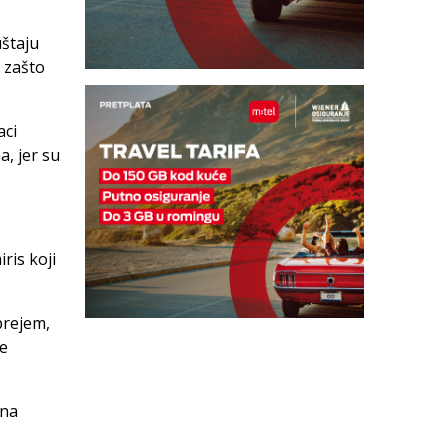
uštaju
g zašto
aci
, jer su
ris koji
prejem,
je
ana