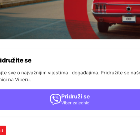
idružite se
jte sve o najvažnijim vijestima i događajima. Pridružite se naš
nici na Viberu.
Pridruži se
Viber zajednici
ad