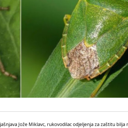
ašnjava Jože Miklavc, rukovodilac odjeljenja za zaštitu bilja 