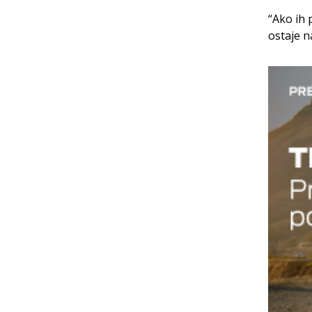
“Ako ih 
ostaje n