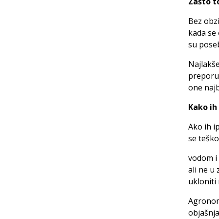
Zašto t
Bez obzi
kada se 
su pose
Najlakše
preporuč
one najb
Kako ih 
Ako ih i
se teško
vodom i 
ali ne u
ukloniti
Agronom
objašnja