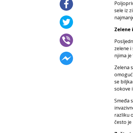
Poljopr
sele iz 
najmanje
Zelene 
Posljedn
zelene i
njima je
Zelena s
omogućav
se biljk
sokove i
Smeđa sm
invazivn
razliku 
često je