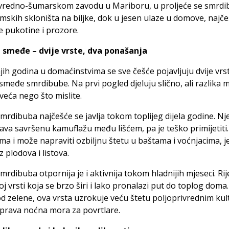
ivredno-šumarskom zavodu u Mariboru, u proljeće se smrd
zimskih skloništa na biljke, dok u jesen ulaze u domove, najč
 pukotine i prozore.
i smeđe – dvije vrste, dva ponašanja
jih godina u domaćinstvima se sve češće pojavljuju dvije vrst
 smeđe smrdibube. Na prvi pogled djeluju slično, ali razlika
 veća nego što mislite.
mrdibuba najčešće se javlja tokom toplijeg dijela godine. Nj
a savršenu kamuflažu među lišćem, pa je teško primijetiti.
ama i može napraviti ozbiljnu štetu u baštama i voćnjacima, je
z plodova i listova.
rdibuba otpornija je i aktivnija tokom hladnijih mjeseci. Rij
oj vrsti koja se brzo širi i lako pronalazi put do toplog doma
od zelene, ova vrsta uzrokuje veću štetu poljoprivrednim kul
 prava noćna mora za povrtlare.