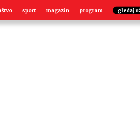
uštvo
sport
magazin
program
gledaj u