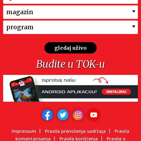
magazin
program
gledaj uživo
Budite u TOK-u
Impressum
Pravila prenošenja sadržaja
Pravila
komentarisanja
Pravila korišćenja
Pravila o