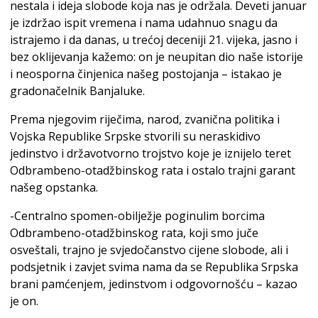
nestala i ideja slobode koja nas je održala. Deveti januar
je izdržao ispit vremena i nama udahnuo snagu da
istrajemo i da danas, u trećoj deceniji 21. vijeka, jasno i
bez oklijevanja kažemo: on je neupitan dio naše istorije
i neosporna činjenica našeg postojanja – istakao je
gradonačelnik Banjaluke.
Prema njegovim riječima, narod, zvanična politika i
Vojska Republike Srpske stvorili su neraskidivo
jedinstvo i državotvorno trojstvo koje je iznijelo teret
Odbrambeno-otadžbinskog rata i ostalo trajni garant
našeg opstanka.
-Centralno spomen-obilježje poginulim borcima
Odbrambeno-otadžbinskog rata, koji smo juče
osveštali, trajno je svjedočanstvo cijene slobode, ali i
podsjetnik i zavjet svima nama da se Republika Srpska
brani pamćenjem, jedinstvom i odgovornošću – kazao
je on.