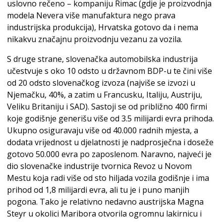
uslovno rečeno – kompaniju Rimac (gdje je proizvodnja
modela Nevera više manufaktura nego prava
industrijska produkcija), Hrvatska gotovo da i nema
nikakvu značajnu proizvodnju vezanu za vozila.
S druge strane, slovenačka automobilska industrija
učestvuje s oko 10 odsto u državnom BDP-u te čini više
od 20 odsto slovenačkog izvoza (najviše se izvozi u
Njemačku, 40%, a zatim u Francusku, Italiju, Austriju,
Veliku Britaniju i SAD). Sastoji se od približno 400 firmi
koje godišnje generišu više od 3.5 milijardi evra prihoda.
Ukupno osiguravaju više od 40.000 radnih mjesta, a
dodata vrijednost u djelatnosti je nadprosječna i doseže
gotovo 50.000 evra po zaposlenom. Naravno, najveći je
dio slovenačke industrije tvornica Revoz u Novom
Mestu koja radi više od sto hiljada vozila godišnje i ima
prihod od 1,8 milijardi evra, ali tu je i puno manjih
pogona. Tako je relativno nedavno austrijska Magna
Steyr u okolici Maribora otvorila ogromnu lakirnicu i