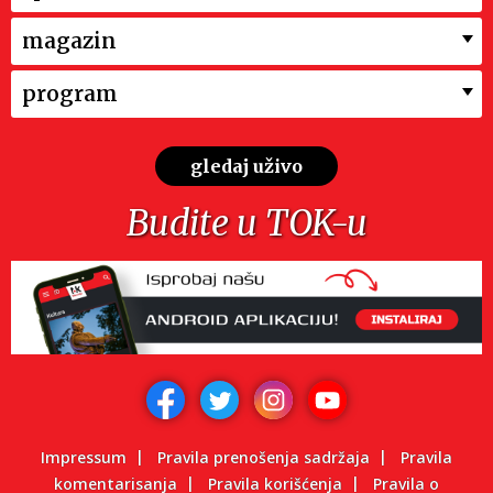
magazin
program
gledaj uživo
Budite u TOK-u
Impressum
Pravila prenošenja sadržaja
Pravila
komentarisanja
Pravila korišćenja
Pravila o