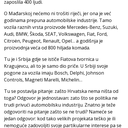
zaposlila 400 ljudi.
O Mađarskoj nećemo ni trošiti riječi, jer ona je već
godinama prepuna automobilske industrije. Tamo
vozila raznih vrsta proizvode Mercedes-Benz, Suzuki,
Audi, BMW, Škoda, SEAT, Volkswagen, Fiat, Ford,
Citroën, Peugeot, Renault, Opel… a godišnja je
proizvodnja veća od 800 hiljada komada.
Tu je i Srbija gdje se ističe Fiatova tvornica u
Kragujevcu, ali to je samo dio priče. U Srbiji svoje
pogone za vozila imaju Bosch, Delphi, Johnson
Controls, Magneti Marelli, Michelin…
Tu se postavlja pitanje: zašto Hrvatska nema ništa od
toga? Odgovor je jednostavan: zato što se politika ne
trudi privući automobilsku industriju. Znatno je teže
odgovoriti na pitanje zašto se ne trudi? Nameće se
jedan odgovor: kod tako velikih projekata teško je ili
nemoguće zadovoljiti svoje partikularne interese pa se