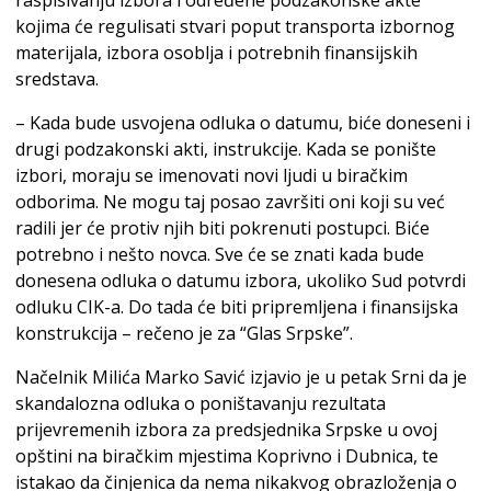
raspisivanju izbora i određene podzakonske akte
kojima će regulisati stvari poput transporta izbornog
materijala, izbora osoblja i potrebnih finansijskih
sredstava.
– Kada bude usvojena odluka o datumu, biće doneseni i
drugi podzakonski akti, instrukcije. Kada se ponište
izbori, moraju se imenovati novi ljudi u biračkim
odborima. Ne mogu taj posao završiti oni koji su već
radili jer će protiv njih biti pokrenuti postupci. Biće
potrebno i nešto novca. Sve će se znati kada bude
donesena odluka o datumu izbora, ukoliko Sud potvrdi
odluku CIK-a. Do tada će biti pripremljena i finansijska
konstrukcija – rečeno je za “Glas Srpske”.
Načelnik Milića Marko Savić izjavio je u petak Srni da je
skandalozna odluka o poništavanju rezultata
prijevremenih izbora za predsjednika Srpske u ovoj
opštini na biračkim mjestima Koprivno i Dubnica, te
istakao da činjenica da nema nikakvog obrazloženja o