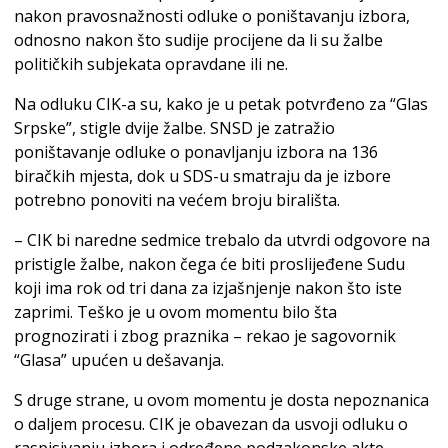
nakon pravosnažnosti odluke o poništavanju izbora,
odnosno nakon što sudije procijene da li su žalbe
političkih subjekata opravdane ili ne.
Na odluku CIK-a su, kako je u petak potvrđeno za “Glas
Srpske”, stigle dvije žalbe. SNSD je zatražio
poništavanje odluke o ponavljanju izbora na 136
biračkih mjesta, dok u SDS-u smatraju da je izbore
potrebno ponoviti na većem broju birališta.
– CIK bi naredne sedmice trebalo da utvrdi odgovore na
pristigle žalbe, nakon čega će biti proslijeđene Sudu
koji ima rok od tri dana za izjašnjenje nakon što iste
zaprimi. Teško je u ovom momentu bilo šta
prognozirati i zbog praznika – rekao je sagovornik
“Glasa” upućen u dešavanja.
S druge strane, u ovom momentu je dosta nepoznanica
o daljem procesu. CIK je obavezan da usvoji odluku o