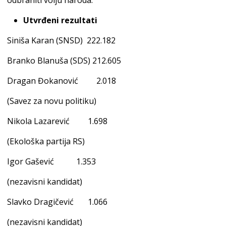
odbraniti volju naroda.
Utvrđeni rezultati
Siniša Karan (SNSD) 222.182
Branko Blanuša (SDS) 212.605
Dragan Đokanović 2.018
(Savez za novu politiku)
Nikola Lazarević 1.698
(Ekološka partija RS)
Igor Gašević 1.353
(nezavisni kandidat)
Slavko Dragičević 1.066
(nezavisni kandidat)