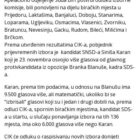
Apelaciono odjeljenje Suda BiH potvrdi odluku izborne
komisije, bili ponovljeni na dijelu biračkih mjesta u
Prijedoru, Laktašima, Banjaluci, Doboju, Stanarima,
Loparama, Ugljeviku, Osmacima, Vlasenici, Zvorniku,
Bratuncu, Nevesinju, Gacku, Rudom, Bileći, Milićima i
Brčkom.
Prema utvrđenim rezultatima CIK-a, pobjednik
prijevremenih izbora je kandidat SNSD-a Siniša Karan
koji je 23. novembra osvojio više glasova od glavnog
protivkandidata iz opozicije Branka Blanuše, kadra SDS-
a.
Karan, prema tim podacima, u odnosu na Blanušu ima
9.500 glasova više, ali matematički, ukoliko bi se
“izbrisali” glasovi koji su i jedan i drugi dobili na, prema
odluci CIK-a, spornim biračkim mjestima, kandidat SDS-
a u startu, u slučaju ponavljanja izbora na tih 136
mjesta, ima oko 6.000 glasova više nego Karan.
CIK će odluku o raspisivanju novih izbora donijeti