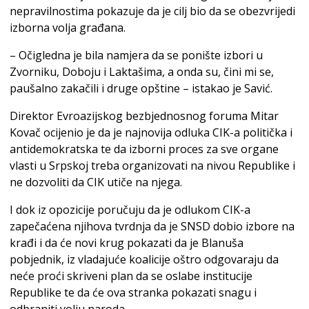
nepravilnostima pokazuje da je cilj bio da se obezvrijedi
izborna volja građana.
– Očigledna je bila namjera da se ponište izbori u
Zvorniku, Doboju i Laktašima, a onda su, čini mi se,
paušalno zakačili i druge opštine – istakao je Savić.
Direktor Evroazijskog bezbjednosnog foruma Mitar
Kovač ocijenio je da je najnovija odluka CIK-a politička i
antidemokratska te da izborni proces za sve organe
vlasti u Srpskoj treba organizovati na nivou Republike i
ne dozvoliti da CIK utiče na njega.
I dok iz opozicije poručuju da je odlukom CIK-a
zapečaćena njihova tvrdnja da je SNSD dobio izbore na
krađi i da će novi krug pokazati da je Blanuša
pobjednik, iz vladajuće koalicije oštro odgovaraju da
neće proći skriveni plan da se oslabe institucije
Republike te da će ova stranka pokazati snagu i