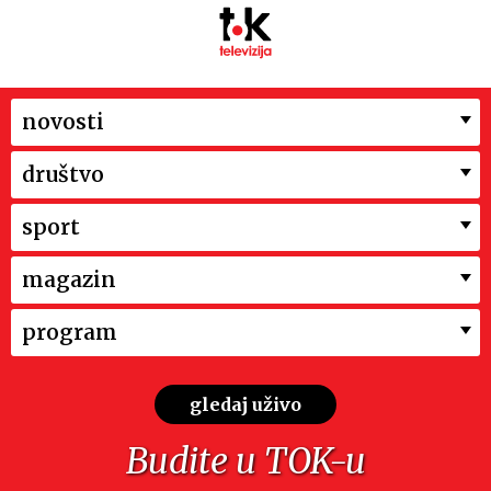
novosti
društvo
sport
magazin
program
gledaj uživo
Budite u TOK-u