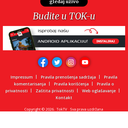
gledaj uživo
Budite u TOK-u
Impressum
Pravila prenošenja sadržaja
Pravila
komentarisanja
Pravila korišćenja
Pravila o
privatnosti
Zaštita privatnosti
Web oglašavanje
Kontakt
Copyright
©
2026.
TokTV
Sva prava uzdržana
Powered by: