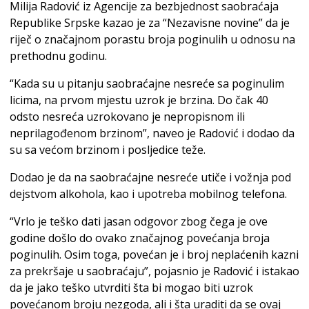
Milija Radović iz Agencije za bezbjednost saobraćaja
Republike Srpske kazao je za “Nezavisne novine” da je
riječ o značajnom porastu broja poginulih u odnosu na
prethodnu godinu.
“Kada su u pitanju saobraćajne nesreće sa poginulim
licima, na prvom mjestu uzrok je brzina. Do čak 40
odsto nesreća uzrokovano je nepropisnom ili
neprilagođenom brzinom”, naveo je Radović i dodao da
su sa većom brzinom i posljedice teže.
Dodao je da na saobraćajne nesreće utiče i vožnja pod
dejstvom alkohola, kao i upotreba mobilnog telefona.
“Vrlo je teško dati jasan odgovor zbog čega je ove
godine došlo do ovako značajnog povećanja broja
poginulih. Osim toga, povećan je i broj neplaćenih kazni
za prekršaje u saobraćaju”, pojasnio je Radović i istakao
da je jako teško utvrditi šta bi mogao biti uzrok
povećanom broju nezgoda, ali i šta uraditi da se ovaj