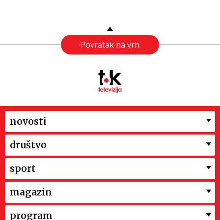
Povratak na vrh
novosti
društvo
sport
magazin
program