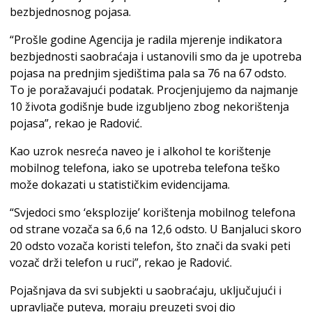
bezbjednosnog pojasa.
“Prošle godine Agencija je radila mjerenje indikatora
bezbjednosti saobraćaja i ustanovili smo da je upotreba
pojasa na prednjim sjedištima pala sa 76 na 67 odsto.
To je poražavajući podatak. Procjenjujemo da najmanje
10 života godišnje bude izgubljeno zbog nekorištenja
pojasa”, rekao je Radović.
Kao uzrok nesreća naveo je i alkohol te korištenje
mobilnog telefona, iako se upotreba telefona teško
može dokazati u statističkim evidencijama.
“Svjedoci smo ‘eksplozije’ korištenja mobilnog telefona
od strane vozača sa 6,6 na 12,6 odsto. U Banjaluci skoro
20 odsto vozača koristi telefon, što znači da svaki peti
vozač drži telefon u ruci”, rekao je Radović.
Pojašnjava da svi subjekti u saobraćaju, uključujući i
upravljače puteva, moraju preuzeti svoj dio