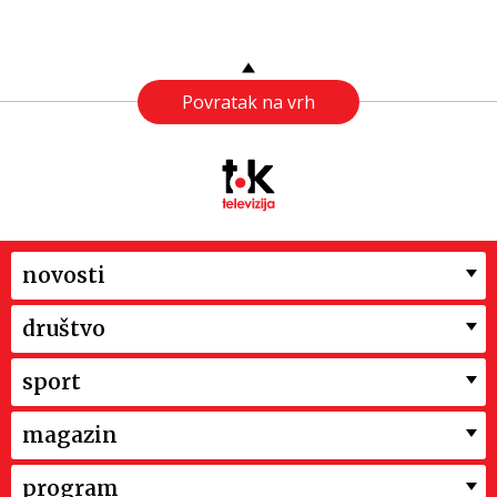
Povratak na vrh
novosti
društvo
sport
magazin
program