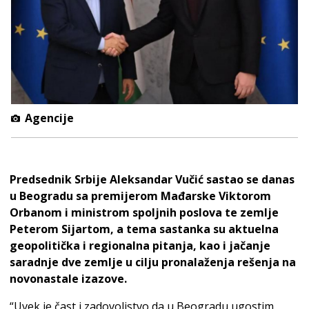
Agencije
Predsednik Srbije Aleksandar Vučić sastao se danas
u Beogradu sa premijerom Mađarske Viktorom
Orbanom i ministrom spoljnih poslova te zemlje
Peterom Sijartom, a tema sastanka su aktuelna
geopolitička i regionalna pitanja, kao i jačanje
saradnje dve zemlje u cilju pronalaženja rešenja na
novonastale izazove.
“Uvek je čast i zadovoljstvo da u Beogradu ugostim