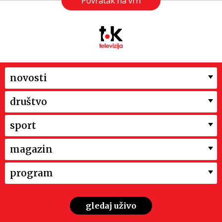
Povratak na vrh
novosti
društvo
sport
magazin
program
gledaj uživo