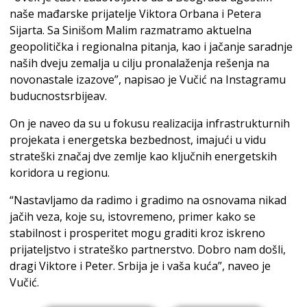
naše mađarske prijatelje Viktora Orbana i Petera
Sijarta. Sa Sinišom Malim razmatramo aktuelna
geopolitička i regionalna pitanja, kao i jačanje saradnje
naših dveju zemalja u cilju pronalaženja rešenja na
novonastale izazove”, napisao je Vučić na Instagramu
buducnostsrbijeav.
On je naveo da su u fokusu realizacija infrastrukturnih
projekata i energetska bezbednost, imajući u vidu
strateški značaj dve zemlje kao ključnih energetskih
koridora u regionu.
“Nastavljamo da radimo i gradimo na osnovama nikad
jačih veza, koje su, istovremeno, primer kako se
stabilnost i prosperitet mogu graditi kroz iskreno
prijateljstvo i strateško partnerstvo. Dobro nam došli,
dragi Viktore i Peter. Srbija je i vaša kuća”, naveo je
Vučić.