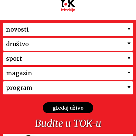
novosti
društvo
sport
magazin
program
gledaj uživo
Budite u TOK-u