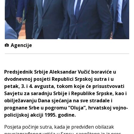
Agencije
Predsjednik Srbije Aleksandar Vučić boraviće u
dvodnevnoj posjeti Republici Srpskoj sutra i u
petak, 3. i 4. avgusta, tokom koje će prisustvovati
Savjetu za saradnju Srbije i Republike Srpske, kao i
obilježavanju Dana sjećanja na sve stradale i
prognane Srbe u pogromu “Oluja”, hrvatskoj vojno-
policijskoj akciji 1995. godine.
Posjeta počinje sutra, kada je predviđen obilazak
novoizgrađenog vrtića u Srpcu, saopšteno je iz pres-