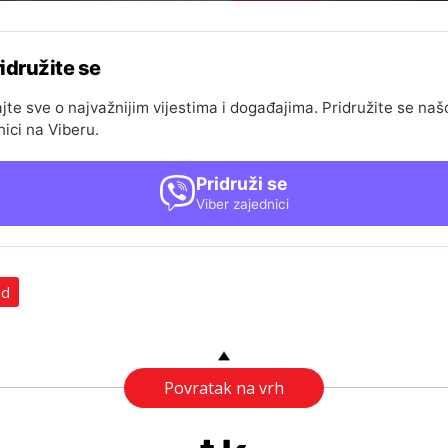
idružite se
jte sve o najvažnijim vijestima i događajima. Pridružite se naš
nici na Viberu.
Pridruži se
Viber zajednici
ad
Povratak na vrh