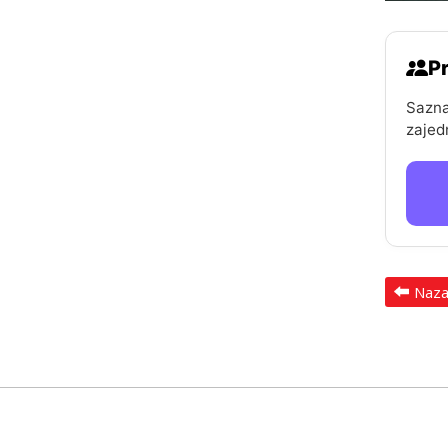
Pr
Sazna
zajed
Naz