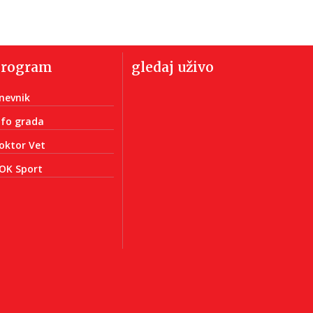
program
gledaj uživo
nevnik
nfo grada
oktor Vet
OK Sport