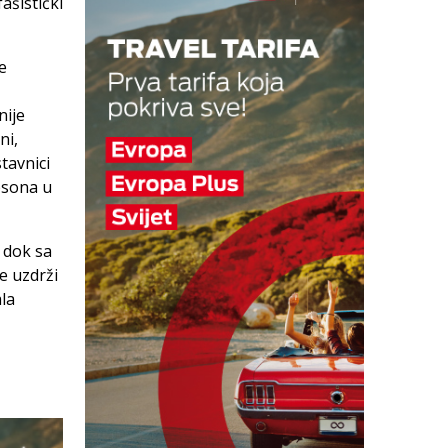
ašistički
e
nije
ni,
tavnici
psona u
 dok sa
se uzdrži
ala