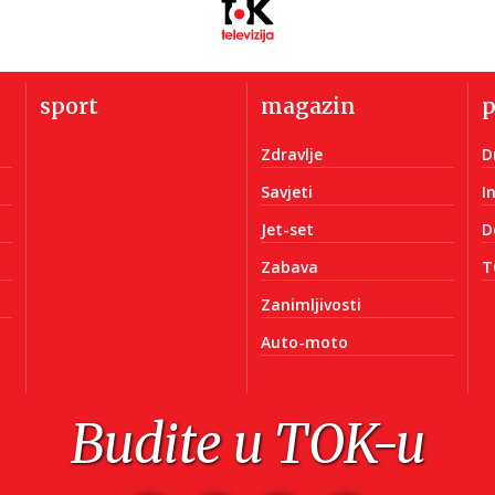
sport
magazin
Zdravlje
D
Savjeti
I
Jet-set
D
Zabava
T
Zanimljivosti
Auto-moto
Budite u TOK-u