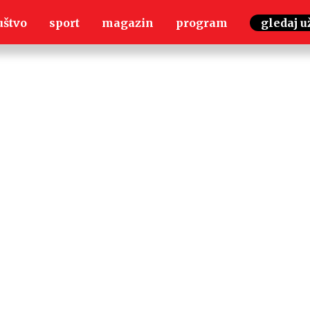
uštvo
sport
magazin
program
gledaj u