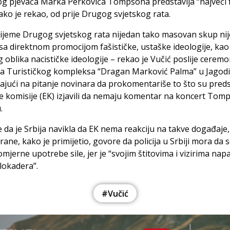
g pjevača Marka Perkovića Tompsona predstavlja “najveći f
ako je rekao, od prije Drugog svjetskog rata.
rijeme Drugog svjetskog rata nijedan tako masovan skup nij
sa direktnom promocijom fašističke, ustaške ideologije, kao
 oblika nacističke ideologije – rekao je Vučić poslije ceremo
ja Turističkog kompleksa “Dragan Marković Palma” u Јagodi
jući na pitanje novinara da prokomentariše to što su preds
 komisije (EK) izjavili da nemaju komentar na koncert Tom
.
 da je Srbija navikla da EK nema reakciju na takve događaje,
rane, kako je primijetio, govore da policija u Srbiji mora da 
mjerne upotrebe sile, jer je “svojim štitovima i vizirima nap
lokadera”.
#Vučić