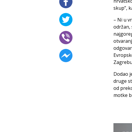
hrvatsko
skup”, k
– Ni u v
održan, 
najgoreg
otvaran
odgovara
Evropske
Zagrebu
Dodao je
druge st
od preko
motke b