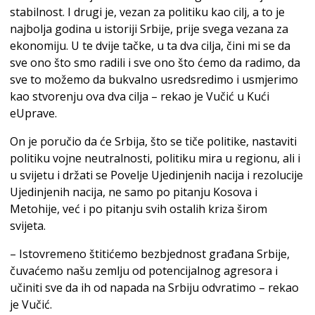
stabilnost. I drugi je, vezan za politiku kao cilj, a to je
najbolja godina u istoriji Srbije, prije svega vezana za
ekonomiju. U te dvije tačke, u ta dva cilja, čini mi se da
sve ono što smo radili i sve ono što ćemo da radimo, da
sve to možemo da bukvalno usredsredimo i usmjerimo
kao stvorenju ova dva cilja – rekao je Vučić u Kući
eUprave.
On je poručio da će Srbija, što se tiče politike, nastaviti
politiku vojne neutralnosti, politiku mira u regionu, ali i
u svijetu i držati se Povelje Ujedinjenih nacija i rezolucije
Ujedinjenih nacija, ne samo po pitanju Kosova i
Metohije, već i po pitanju svih ostalih kriza širom
svijeta.
– Istovremeno štitićemo bezbjednost građana Srbije,
čuvaćemo našu zemlju od potencijalnog agresora i
učiniti sve da ih od napada na Srbiju odvratimo – rekao
je Vučić.