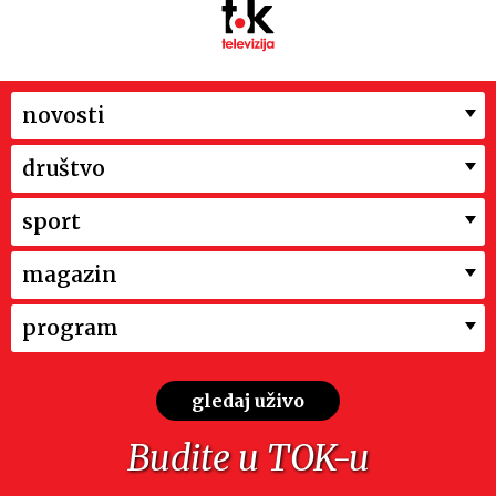
novosti
društvo
sport
magazin
program
gledaj uživo
Budite u TOK-u