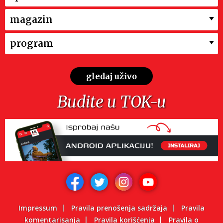
magazin
program
gledaj uživo
Budite u TOK-u
Impressum
Pravila prenošenja sadržaja
Pravila
komentarisanja
Pravila korišćenja
Pravila o