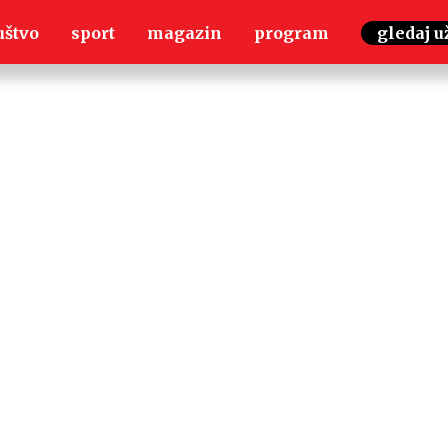
uštvo
sport
magazin
program
gledaj u