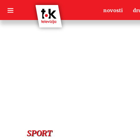
Skip
novosti
dr
to
content
SPORT