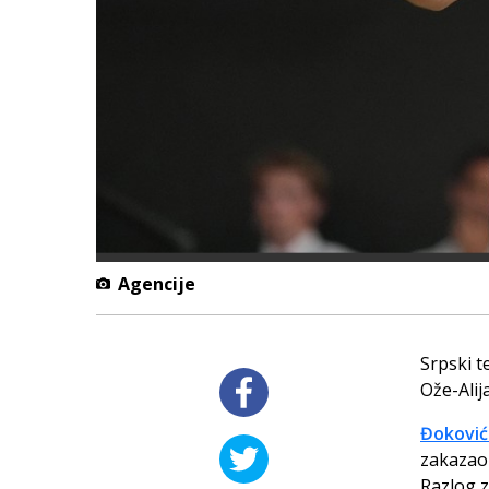
Agencije
Srpski t
Ože-Alij
Đoković 
zakazao 
Razlog z