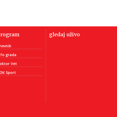
program
gledaj uživo
nevnik
nfo grada
oktor Vet
OK Sport