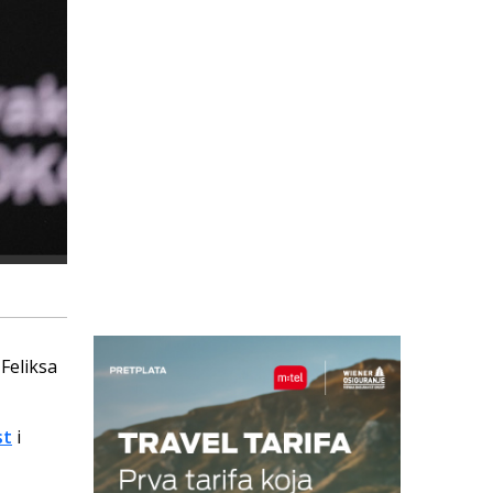
Feliksa
st
i
.