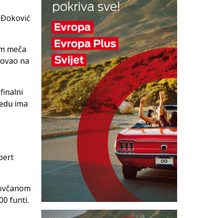
, Đoković
om meča
sovao na
finalni
jedu ima
bert
novčanom
0 funti.