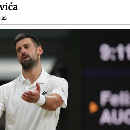
vića
9:35