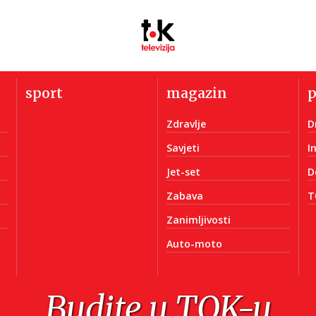
sport
magazin
Zdravlje
D
Savjeti
I
Jet-set
D
Zabava
T
Zanimljivosti
Auto-moto
Budite u TOK-u