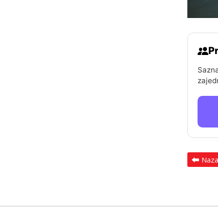
Pr
Sazna
zajed
Naz