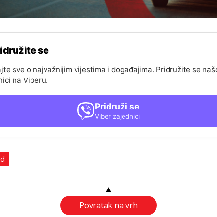
idružite se
jte sve o najvažnijim vijestima i događajima. Pridružite se naš
nici na Viberu.
Pridruži se
Viber zajednici
ad
Povratak na vrh