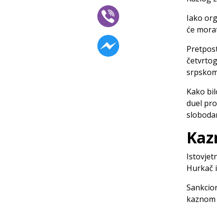
Iako org
će morat
Pretpost
četvrtog
srpskom 
Kako bil
duel pro
sloboda
Kazn
Istovjet
Hurkač i
Sankcio
kaznom o