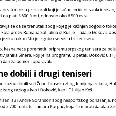
anizatori nisu precizirali koji je tačno incident sankcionisan
i da plati 5.600 funti, odnosno oko 6.500 evra.
avlja se da se trenutak zbog kojeg je kažnjen dogodio tok
 kola protiv Romana Safijulina iz Rusije. Tada je Đoković op
jeziku nakon što je izgubio servis u trećem setu.
o, kazna neće poremetiti pripremu srpskog tenisera za polu
tiv Janika Sinera, koji je na programu u petak. Đoković u sri
n dan za odmor i oporavak.
e dobili i drugi teniseri
nu kaznu dobili su i Žoao Fonseka zbog lomljenja reketa, Hu
z istog razloga kao i Đoković, kao i Džulijan Keš.
nisani su i Andre Goranson zbog nesportskog ponašanja, 
d 3.700 funti, te Tamara Korpač, koja će morati da plati 2.20