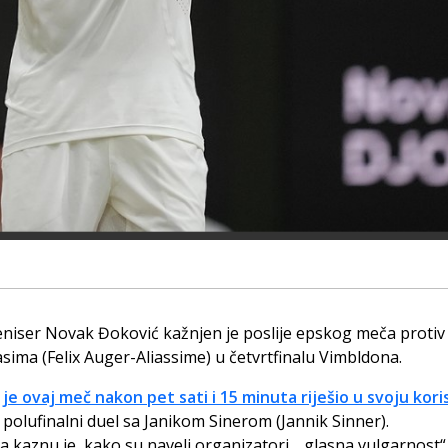
eniser Novak Đoković kažnjen je poslije epskog meča protiv 
asima (Felix Auger-Aliassime) u četvrtfinalu Vimbldona.
je ovaj meč nakon pet sati i 15 minuta riješio u svoju kori
polufinalni duel sa Janikom Sinerom (Jannik Sinner).
a kaznu je, kako su naveli organizatori, „glasna vulgarnost“