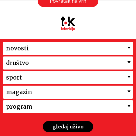
Povratak na vrh
novosti
društvo
sport
magazin
program
gledaj uživo