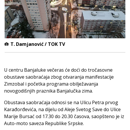
T. Damjanović / TOK TV
U centru Banjaluke večeras će doći do tročasovne
obustave saobraćaja zbog otvaranja manifestacije
Zimzobal i početka programa obilježavanja
novogodišnjih praznika Banjalučka zima.
Obustava saobraćaja odnosi se na Ulicu Petra prvog
Karađorđevića, na dijelu od Aleje Svetog Save do Ulice
Marije Bursać od 17.30 do 20.30 časova, saopšteno je iz
Auto-moto saveza Republike Srpske.