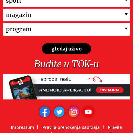
sport
magazin
program
gledaj uživo
Budite u TOK-u
Impressum
Pravila prenošenja sadržaja
Pravila