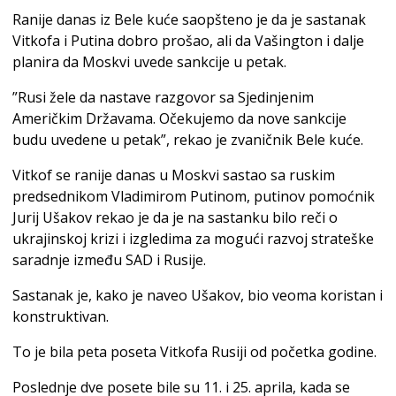
Ranije danas iz Bele kuće saopšteno je da je sastanak
Vitkofa i Putina dobro prošao, ali da Vašington i dalje
planira da Moskvi uvede sankcije u petak.
”Rusi žele da nastave razgovor sa Sjedinjenim
Američkim Državama. Očekujemo da nove sankcije
budu uvedene u petak”, rekao je zvaničnik Bele kuće.
Vitkof se ranije danas u Moskvi sastao sa ruskim
predsednikom Vladimirom Putinom, putinov pomoćnik
Jurij Ušakov rekao je da je na sastanku bilo reči o
ukrajinskoj krizi i izgledima za mogući razvoj strateške
saradnje između SAD i Rusije.
Sastanak je, kako je naveo Ušakov, bio veoma koristan i
konstruktivan.
To je bila peta poseta Vitkofa Rusiji od početka godine.
Poslednje dve posete bile su 11. i 25. aprila, kada se