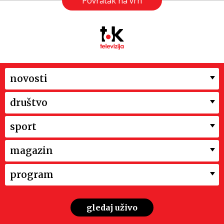
Povratak na vrh
novosti
društvo
sport
magazin
program
gledaj uživo