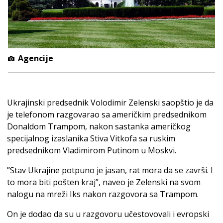
Agencije
Ukrajinski predsednik Volodimir Zelenski saopštio je da
je telefonom razgovarao sa američkim predsednikom
Donaldom Trampom, nakon sastanka američkog
specijalnog izaslanika Stiva Vitkofa sa ruskim
predsednikom Vladimirom Putinom u Moskvi.
”Stav Ukrajine potpuno je jasan, rat mora da se završi. I
to mora biti pošten kraj”, naveo je Zelenski na svom
nalogu na mreži Iks nakon razgovora sa Trampom.
On je dodao da su u razgovoru učestovovali i evropski