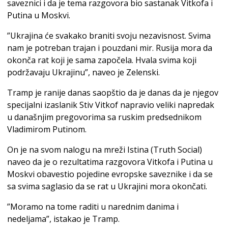
saveznici i da je tema razgovora bio sastanak Vitkofa i
Putina u Moskvi.
”Ukrajina će svakako braniti svoju nezavisnost. Svima
nam je potreban trajan i pouzdani mir. Rusija mora da
okonča rat koji je sama započela. Hvala svima koji
podržavaju Ukrajinu”, naveo je Zelenski.
Tramp je ranije danas saopštio da je danas da je njegov
specijalni izaslanik Stiv Vitkof napravio veliki napredak
u današnjim pregovorima sa ruskim predsednikom
Vladimirom Putinom.
On je na svom nalogu na mreži Istina (Truth Social)
naveo da je o rezultatima razgovora Vitkofa i Putina u
Moskvi obavestio pojedine evropske saveznike i da se
sa svima saglasio da se rat u Ukrajini mora okončati.
”Moramo na tome raditi u narednim danima i
nedeljama”, istakao je Tramp.