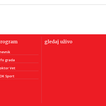
program
gledaj uživo
nevnik
nfo grada
oktor Vet
OK Sport