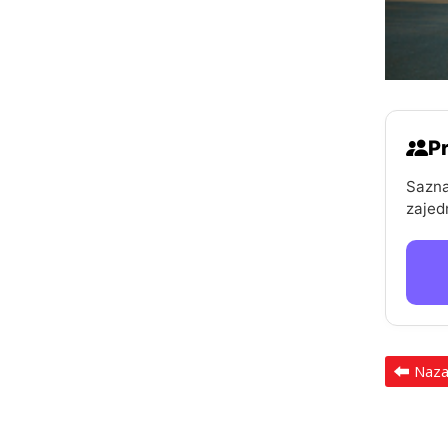
Pr
Sazna
zajed
Naz