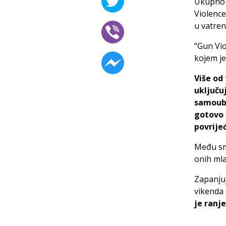
Ukupno 
Violence
u vatre
“Gun Vio
kojem je 
Više od 
uključu
samoubi
gotovo 
povrije
Među smr
onih mla
Zapanju
vikenda 
je ranj