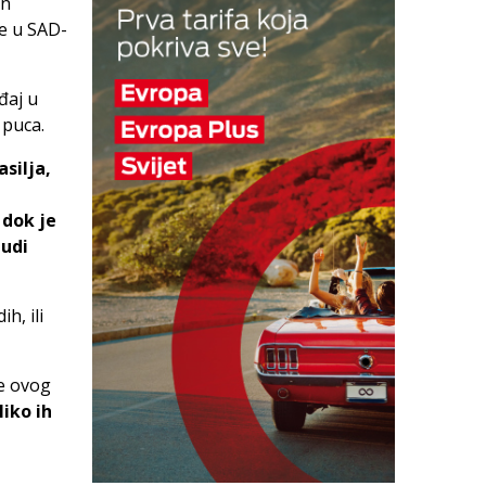
un
je u SAD-
đaj u
 puca.
silja,
 dok je
judi
h, ili
e ovog
iko ih