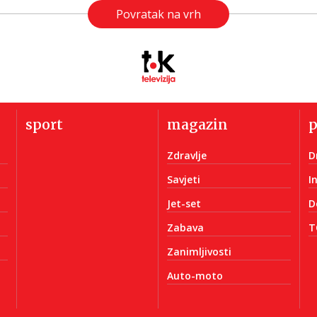
Povratak na vrh
sport
magazin
Zdravlje
D
Savjeti
I
Jet-set
D
Zabava
T
Zanimljivosti
Auto-moto