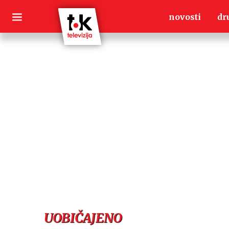
Skip
novosti
dr
to
content
UOBIČAJENO