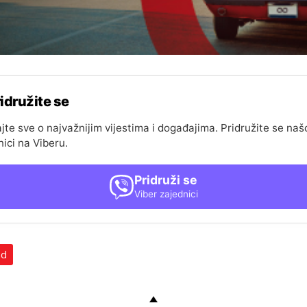
idružite se
jte sve o najvažnijim vijestima i događajima. Pridružite se naš
nici na Viberu.
Pridruži se
Viber zajednici
ad