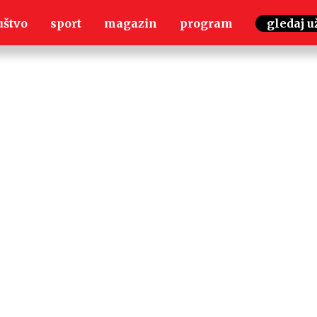
uštvo
sport
magazin
program
gledaj u