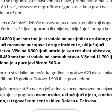
su se dogodile 202 masovne pucnjave, prema podacima “G
 Archive”, nezavisne neprofitne organizacije koja prati nasil
nim oružjem.
lence Archive” definše masovnu pucnjavu kao bilo koji doga
četiri ili više ljudi upucano ili ubijeno, uključujući onoga koji
14.800 ljudi smrtno je stradalo od posljedica oružanog na
jući masovne pucnjave i druge incidente, uključujući
stva. Više od 6.300 ljudi umrlo je kao rezultat ubistava,
8.450 smrtno stradalo od samoubistava. Više od 11.700 l
đeno je u pucnjavi širom SAD-a.
tno stradalim od početka godine je gotovo 620 djece i mladi
đih od 18 godina. Gotovo 1.500 ih je povrijeđeno.
juće brojke stižu nakon još jedne razorne masovne pucnjav
u kojoj je poginulo
osam osoba, uključujući djecu, a nekol
eno, u trgovačkom centru blizu Dalasa u Teksasu.