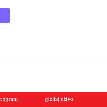
program
gledaj uživo