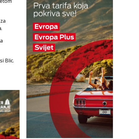
 petom
 za
.
va
i Blic.