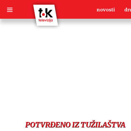
Skip
novosti
dr
to
content
POTVRĐENO IZ TUŽILAŠTVA