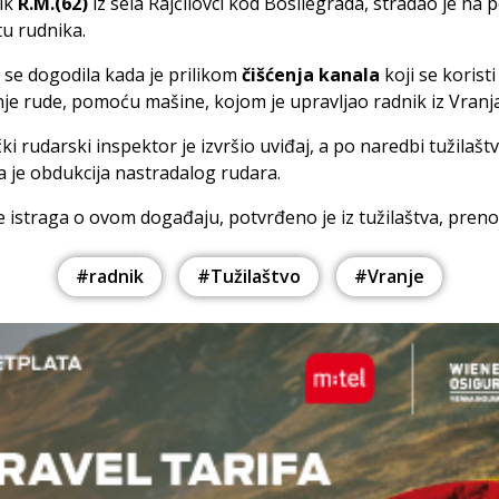
ik
R.M.(62)
iz sela Rajčilovci kod Bosilegrada, stradao je na
u rudnika.
se dogodila kada je prilikom
čišćenja kanala
koji se koristi
je rude, pomoću mašine, kojom je upravljao radnik iz Vranja
ki rudarski inspektor je izvršio uviđaj, a po naredbi tužilašt
 je obdukcija nastradalog rudara.
e istraga o ovom događaju, potvrđeno je iz tužilaštva, prenos
#radnik
#Tužilaštvo
#Vranje