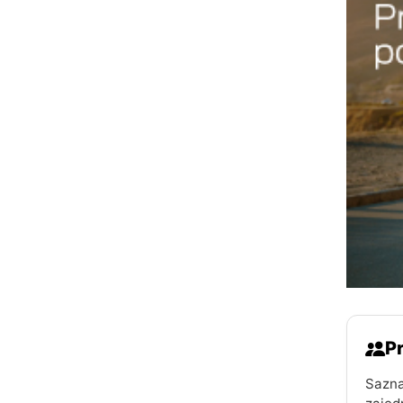
Pr
Sazna