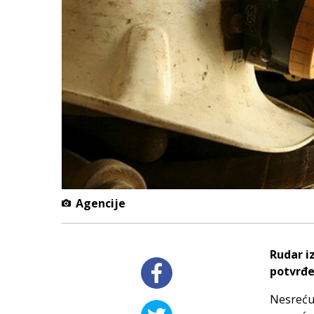
Agencije
Rudar i
potvrđen
Nesreću 