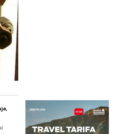
nja,
ki