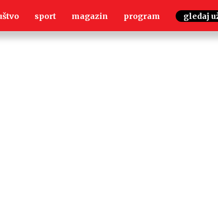
uštvo
sport
magazin
program
gledaj u