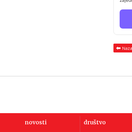
zajed
Naz
novosti
društvo