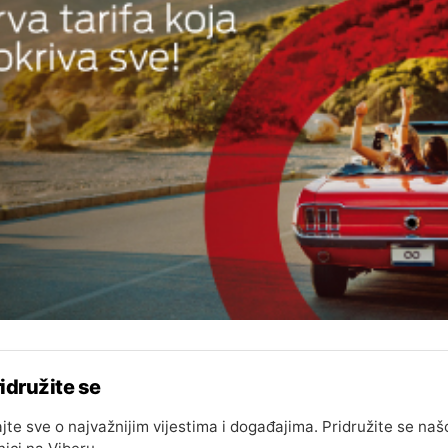
idružite se
jte sve o najvažnijim vijestima i događajima. Pridružite se naš