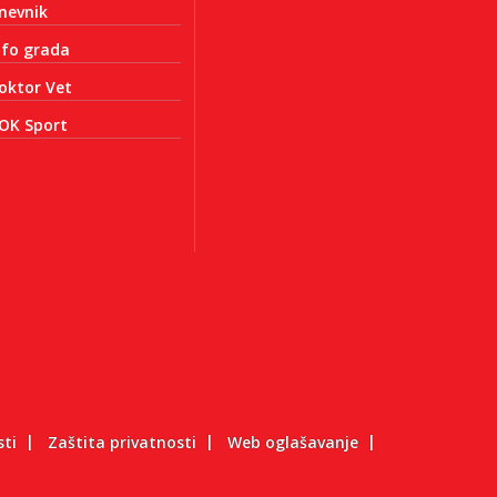
nevnik
nfo grada
oktor Vet
OK Sport
sti
Zaštita privatnosti
Web oglašavanje