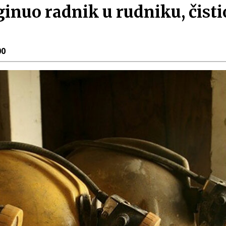
uo radnik u rudniku, čistio
00