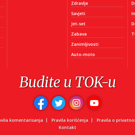
Zdravlje
D
Savjeti
I
Jet-set
D
Zabava
T
Zanimljivosti
Auto-moto
Budite u TOK-u
avila komentarisanja
Pravila korišćenja
Pravila o privatno
Kontakt