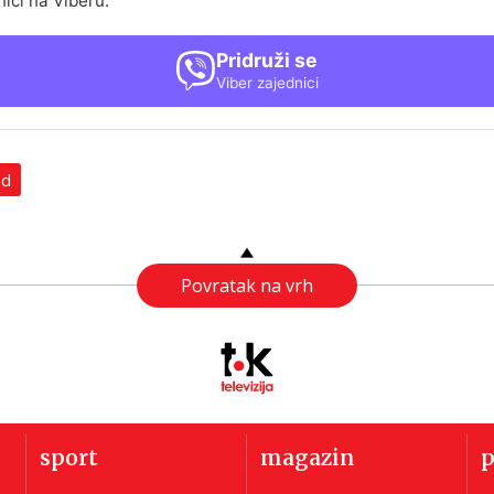
nici na Viberu.
Pridruži se
Viber zajednici
ad
Povratak na vrh
sport
magazin