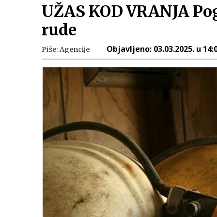
UŽAS KOD VRANJA Pogin
rude
Objavljeno:
03.03.2025. u 14:
Piše:
Agencije