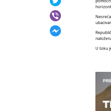
pomoćn
horizont
Nesreća 
ubacivan
Republič
naložena
U toku j